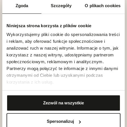
Zgoda
Szczegóły
O plikach cookies
O nas
Niniejsza strona korzysta z plików cookie
Wykorzystujemy pliki cookie do spersonalizowania treści
Klub dla Przyjaciół
i reklam, aby oferować funkcje społecznościowe i
analizować ruch w naszej witrynie. Informacje o tym, jak
korzystasz z naszej witryny, udostępniamy partnerom
Kariera
społecznościowym, reklamowym i analitycznym.
Partnerzy mogą połączyć te informacje z innymi danymi
otrzymanymi od Ciebie lub uzyskanymi podczas
Blog
korzystania z ich usług.
Zezwól na wszystkie
Kontakt
Spersonalizuj
Zakupy