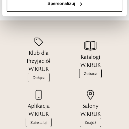
Spersonalizuj
Klub dla
Katalogi
Przyjaciół
W.KRUK
W.KRUK
Zobacz
Dołącz
Aplikacja
Salony
W.KRUK
W.KRUK
Zainstaluj
Znajdź