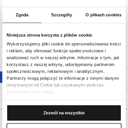
www.movado.com
Dystrybutor:
W.KRUK S.A
Zgoda
Szczegóły
O plikach cookies
ul. Pilotów 10, 31-462 Kraków
e-mail:
gspr@wkruk.pl
Bezpieczeństwo:
Informacje o bezpieczeństwie
Niniejsza strona korzysta z plików cookie
Wykorzystujemy pliki cookie do spersonalizowania treści
i reklam, aby oferować funkcje społecznościowe i
Opis produktu
analizować ruch w naszej witrynie. Informacje o tym, jak
korzystasz z naszej witryny, udostępniamy partnerom
społecznościowym, reklamowym i analitycznym.
Wysyłka
Partnerzy mogą połączyć te informacje z innymi danymi
otrzymanymi od Ciebie lub uzyskanymi podczas
korzystania z ich usług.
Reklamacje i zwroty
Zezwól na wszystkie
Tagi