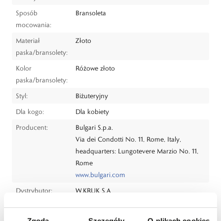
Sposób
Bransoleta
mocowania:
Materiał
Złoto
paska/bransolety:
Kolor
Różowe złoto
paska/bransolety:
Styl:
Biżuteryjny
Dla kogo:
Dla kobiety
Producent:
Bulgari S.p.a.
Via dei Condotti No. 11, Rome, Italy,
headquarters: Lungotevere Marzio No. 11,
Rome
www.bulgari.com
Dystrybutor:
W.KRUK S.A
ul. Pilotów 10, 31-462 Kraków
e-mail:
gspr@wkruk.pl
Zgoda
Szczegóły
O plikach cookies