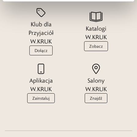
Klub dla
Katalogi
Przyjaciół
W.KRUK
W.KRUK
Zobacz
Dołącz
Aplikacja
Salony
W.KRUK
W.KRUK
Zainstaluj
Znajdź