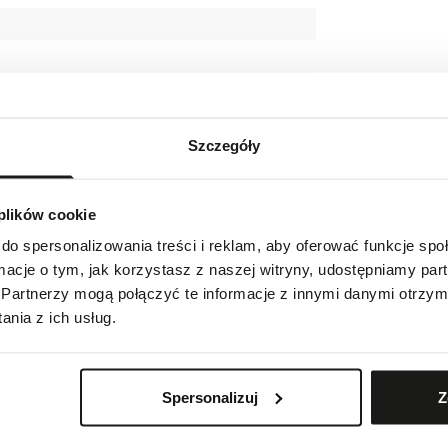
Szczegóły
 plików cookie
do spersonalizowania treści i reklam, aby oferować funkcje sp
ormacje o tym, jak korzystasz z naszej witryny, udostępniamy p
ute des Biches, 10 CH-1752 Villars-sur-Glâne,
Partnerzy mogą połączyć te informacje z innymi danymi otrzym
nia z ich usług.
Spersonalizuj
Z