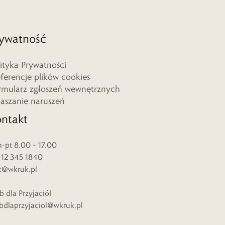
ywatność
lityka Prywatności
eferencje plików cookies
rmularz zgłoszeń wewnętrznych
łaszanie naruszeń
ntakt
-pt 8.00 – 17.00
. 12 345 1840
k@wkruk.pl
b dla Przyjaciół
bdlaprzyjaciol@wkruk.pl