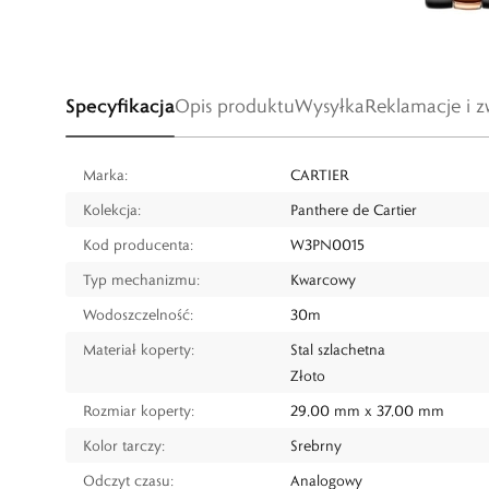
Specyfikacja
Opis produktu
Wysyłka
Reklamacje i z
Marka:
CARTIER
Kolekcja:
Panthere de Cartier
Kod producenta:
W3PN0015
Typ mechanizmu:
Kwarcowy
Wodoszczelność:
30m
Materiał koperty:
Stal szlachetna
Złoto
Rozmiar koperty:
29,00 mm x 37,00 mm
Kolor tarczy:
Srebrny
Odczyt czasu:
Analogowy