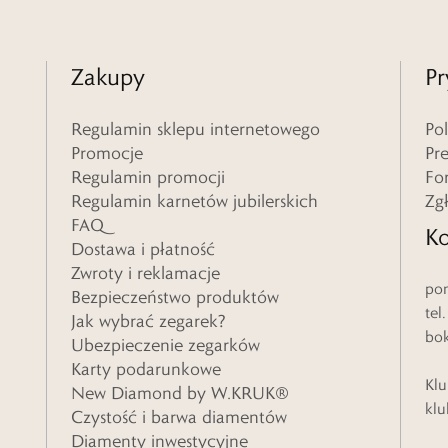
Zakupy
Pr
Regulamin sklepu internetowego
Po
Promocje
Pr
Regulamin promocji
Fo
Regulamin karnetów jubilerskich
Zg
FAQ
Ko
Dostawa i płatność
Zwroty i reklamacje
pon
Bezpieczeństwo produktów
tel
Jak wybrać zegarek?
bo
Ubezpieczenie zegarków
Karty podarunkowe
Klu
New Diamond by W.KRUK®
klu
Czystość i barwa diamentów
Diamenty inwestycyjne