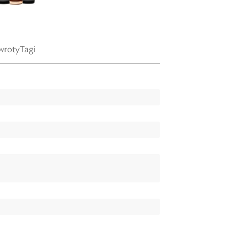
wroty
Tagi