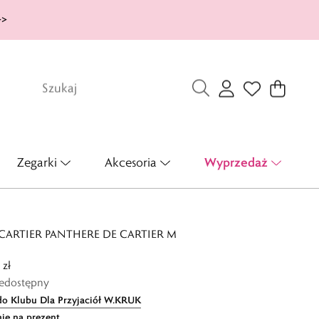
>>
Wyprzedaż
Zegarki
Akcesoria
CARTIER PANTHERE DE CARTIER M
 zł
iedostępny
do Klubu Dla Przyjaciół W.KRUK
ie na prezent