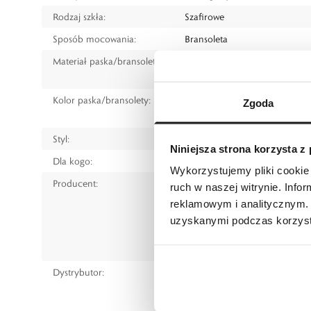
Rodzaj szkła:
Szafirowe
Sposób mocowania:
Bransoleta
Materiał paska/bransolety:
Stal szlachetna
Złoto
Kolor paska/bransolety:
Srebrny
Zgoda
Różowe złoto
Styl:
Fashion
Niniejsza strona korzysta z
Dla kogo:
Dla każdego
Wykorzystujemy pliki cookie 
Producent:
CARTIER
ruch w naszej witrynie. Inf
Richemont International SA, Ro
reklamowym i analitycznym. 
Switzerland
uzyskanymi podczas korzysta
tel.: 48221049688
www.richemont.com
Dystrybutor:
W.KRUK S.A
ul. Pilotów 10, 31-462 Kraków
e-mail:
gspr@wkruk.pl