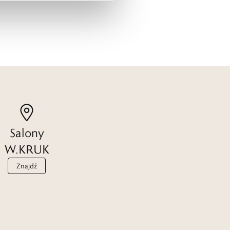
Salony
W.KRUK
Znajdź