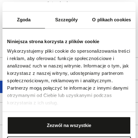
Switzerland
www.certina.com
Zgoda
Szczegóły
O plikach cookies
Dystrybutor:
W.KRUK S.A
ul. Pilotów 10, 31-462 Kraków
e-mail:
gspr@wkruk.pl
Niniejsza strona korzysta z plików cookie
Bezpieczeństwo:
Informacje o bezpieczeństwie
Wykorzystujemy pliki cookie do spersonalizowania treści
i reklam, aby oferować funkcje społecznościowe i
analizować ruch w naszej witrynie. Informacje o tym, jak
Opis produktu
korzystasz z naszej witryny, udostępniamy partnerom
społecznościowym, reklamowym i analitycznym.
Partnerzy mogą połączyć te informacje z innymi danymi
Wysyłka
otrzymanymi od Ciebie lub uzyskanymi podczas
korzystania z ich usług.
Reklamacje i zwroty
Zezwól na wszystkie
Tagi