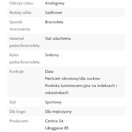
Odczyt czasu:
Analogowy
Rodzaj szkła:
Szafirowe
Sposób
Bransoleta
mocowania:
Materiał
Stal szlachetna
paska/bransolety:
Kolor
Srebrny
paska/bransolety:
Funkcje:
Data
Pierścień obrotowy/dla nurków
Powłoka luminescencyjna na indeksach i
wskazówkach
Styl:
Sportowy
Dla kogo:
Dla mężczyzny
Producent:
Certina SA
Länggasse 85