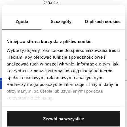
2504 Biel
Switzerland
www.certina.com
Zgoda
Szczegóły
O plikach cookies
Dystrybutor:
W.KRUK S.A
ul. Pilotów 10, 31-462 Kraków
e-mail:
gspr@wkruk.pl
Niniejsza strona korzysta z plików cookie
Bezpieczeństwo:
Informacje o bezpieczeństwie
Wykorzystujemy pliki cookie do spersonalizowania treści
i reklam, aby oferować funkcje społecznościowe i
analizować ruch w naszej witrynie. Informacje o tym, jak
Opis produktu
korzystasz z naszej witryny, udostępniamy partnerom
społecznościowym, reklamowym i analitycznym.
Partnerzy mogą połączyć te informacje z innymi danymi
Wysyłka
otrzymanymi od Ciebie lub uzyskanymi podczas
korzystania z ich usług.
Reklamacje i zwroty
Zezwól na wszystkie