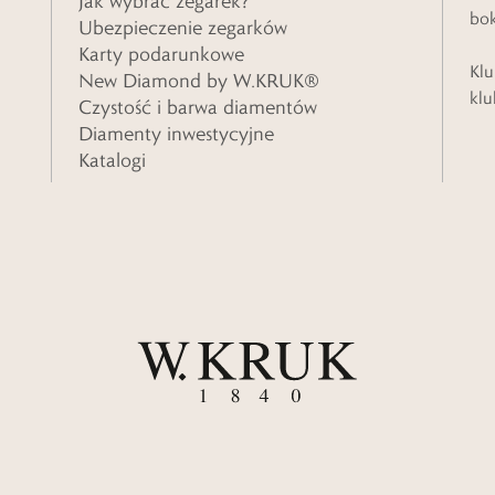
Jak wybrać zegarek?
bo
Ubezpieczenie zegarków
Karty podarunkowe
Klu
New Diamond by W.KRUK®
klu
Czystość i barwa diamentów
Diamenty inwestycyjne
Katalogi