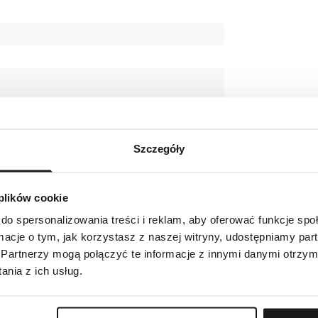
Szczegóły
w
 plików cookie
indeksach i wskazówkach
do spersonalizowania treści i reklam, aby oferować funkcje sp
ormacje o tym, jak korzystasz z naszej witryny, udostępniamy p
Partnerzy mogą połączyć te informacje z innymi danymi otrzym
nia z ich usług.