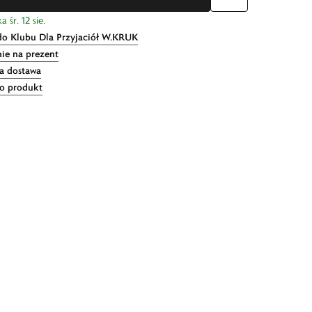
 śr. 12 sie.
do Klubu Dla Przyjaciół W.KRUK
ie na prezent
 dostawa
 o produkt