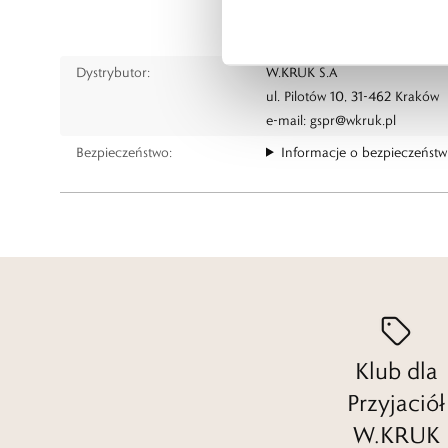
Switzerland
www.certina.com
Dystrybutor:
W.KRUK S.A
ul. Pilotów 10, 31-462 Kraków
e-mail:
gspr@wkruk.pl
Bezpieczeństwo:
Informacje o bezpieczeństw
Klub dla
Przyjaciół
W.KRUK