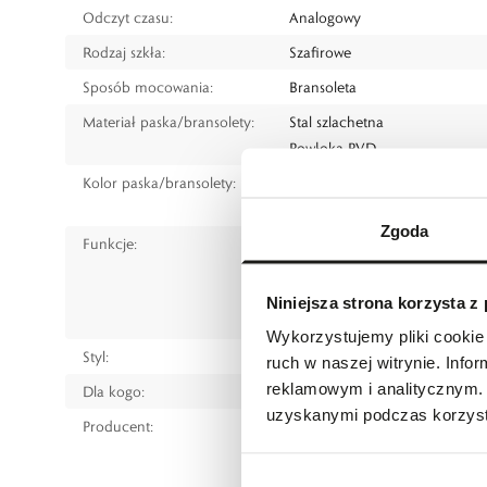
Odczyt czasu:
Analogowy
Rodzaj szkła:
Szafirowe
Sposób mocowania:
Bransoleta
Materiał paska/bransolety:
Stal szlachetna
Powłoka PVD
Kolor paska/bransolety:
Żółte złoto
Srebrny
Zgoda
Funkcje:
Data
Pierścień obrotowy/dla nurkó
Rezerwa chodu
Niniejsza strona korzysta z
Powłoka luminescencyjna na 
Wykorzystujemy pliki cookie 
Styl:
Sportowy
ruch w naszej witrynie. Inf
reklamowym i analitycznym. 
Dla kogo:
Dla każdego
uzyskanymi podczas korzysta
Producent:
Certina SA
Länggasse 85
2504 Biel