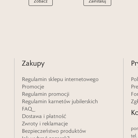
Zobacz
Zainstaluj
Zakupy
Pr
Regulamin sklepu internetowego
Po
Promocje
Pr
Regulamin promocji
Fo
Regulamin karnetów jubilerskich
Zg
FAQ
Ko
Dostawa i płatność
Zwroty i reklamacje
pon
Bezpieczeństwo produktów
tel