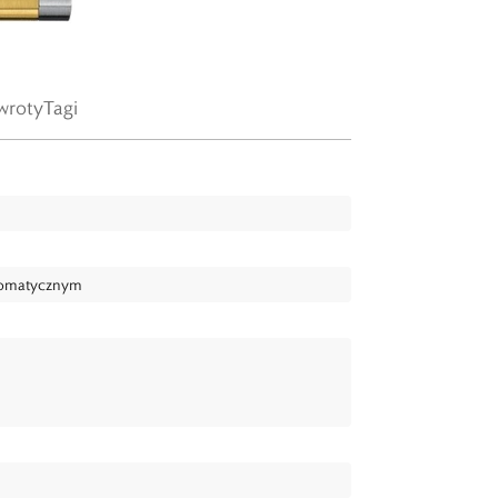
wroty
Tagi
tomatycznym