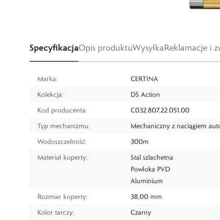
Specyfikacja
Opis produktu
Wysyłka
Reklamacje i z
Marka:
CERTINA
Kolekcja:
DS Action
Kod producenta:
C032.807.22.051.00
Typ mechanizmu:
Mechaniczny z naciągiem au
Wodoszczelność:
300m
Materiał koperty:
Stal szlachetna
Powłoka PVD
Aluminium
Rozmiar koperty:
38,00 mm
Kolor tarczy:
Czarny