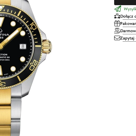
Wysyłka
Dołącz 
Pakowan
Darmowa
Zapytaj