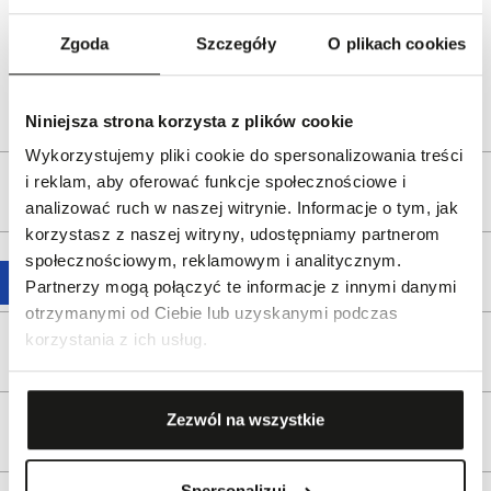
Dystrybutor:
W.KRUK S.A
Zgoda
Szczegóły
O plikach cookies
ul. Pilotów 10, 31-462 Kraków
e-mail:
gspr@wkruk.pl
Bezpieczeństwo:
Informacje o bezpieczeństwie
Niniejsza strona korzysta z plików cookie
Wykorzystujemy pliki cookie do spersonalizowania treści
i reklam, aby oferować funkcje społecznościowe i
Opis produktu
analizować ruch w naszej witrynie. Informacje o tym, jak
korzystasz z naszej witryny, udostępniamy partnerom
społecznościowym, reklamowym i analitycznym.
Wysyłka
Partnerzy mogą połączyć te informacje z innymi danymi
otrzymanymi od Ciebie lub uzyskanymi podczas
korzystania z ich usług.
Reklamacje i zwroty
Zezwól na wszystkie
Tagi
Spersonalizuj