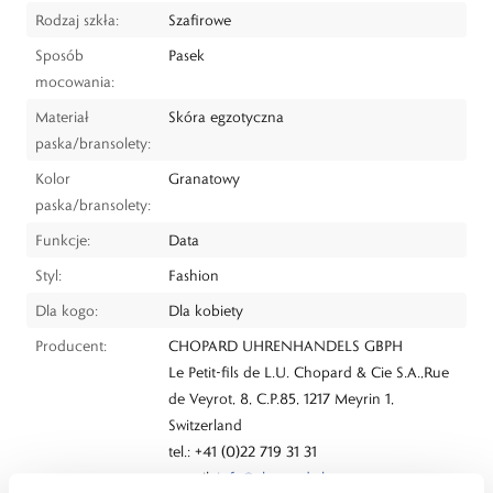
Rodzaj szkła:
Szafirowe
Sposób
Pasek
mocowania:
Materiał
Skóra egzotyczna
paska/bransolety:
Kolor
Granatowy
paska/bransolety:
Funkcje:
Data
Styl:
Fashion
Dla kogo:
Dla kobiety
Producent:
CHOPARD UHRENHANDELS GBPH
Le Petit-fils de L.U. Chopard & Cie S.A.,Rue
de Veyrot, 8, C.P.85, 1217 Meyrin 1,
Switzerland
tel.: +41 (0)22 719 31 31
e-mail:
info@chopard.ch