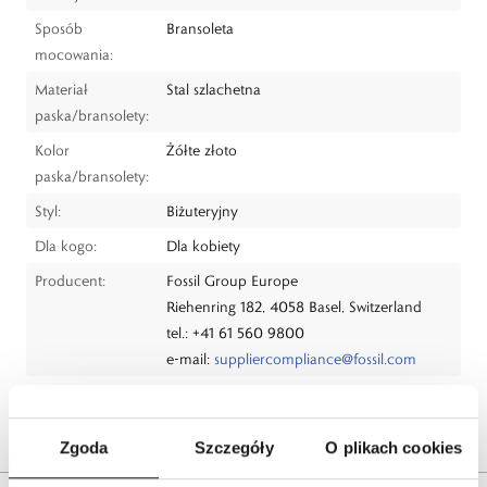
Sposób
Bransoleta
mocowania:
Materiał
Stal szlachetna
paska/bransolety:
Kolor
Żółte złoto
paska/bransolety:
Styl:
Biżuteryjny
Dla kogo:
Dla kobiety
Producent:
Fossil Group Europe
Riehenring 182, 4058 Basel, Switzerland
tel.: +41 61 560 9800
e-mail:
suppliercompliance@fossil.com
Dystrybutor:
W.KRUK S.A.
Bezpieczeństwo:
Informacje o bezpieczeństwie
Zgoda
Szczegóły
O plikach cookies