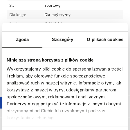
Styl:
Sportowy
Dla kogo:
Dla mężczyzny
Producent:
G-SHOCK
CASIO Europe GmbH, Casio-Platz 1, 22848
Norderstedt, Germany
Zgoda
Szczegóły
O plikach cookies
tel.: 49 (0)40-528 65-0
e-mail:
info@casio.de
Niniejsza strona korzysta z plików cookie
Dystrybutor:
W.KRUK S.A
ul. Pilotów 10, 31-462 Kraków
Wykorzystujemy pliki cookie do spersonalizowania treści
e-mail:
gspr@wkruk.pl
i reklam, aby oferować funkcje społecznościowe i
analizować ruch w naszej witrynie. Informacje o tym, jak
Bezpieczeństwo:
Informacje o bezpieczeństwie
korzystasz z naszej witryny, udostępniamy partnerom
społecznościowym, reklamowym i analitycznym.
Partnerzy mogą połączyć te informacje z innymi danymi
Opis produktu
otrzymanymi od Ciebie lub uzyskanymi podczas
korzystania z ich usług.
Wysyłka