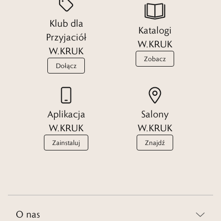
Klub dla
Katalogi
Przyjaciół
W.KRUK
W.KRUK
Zobacz
Dołącz
Aplikacja
Salony
W.KRUK
W.KRUK
Zainstaluj
Znajdź
O nas