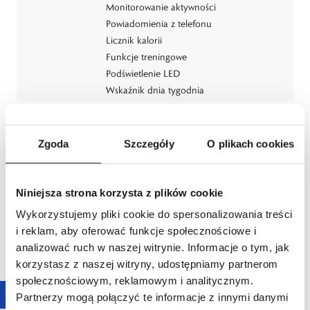
Monitorowanie aktywności
Powiadomienia z telefonu
Licznik kalorii
Funkcje treningowe
Podświetlenie LED
Wskaźnik dnia tygodnia
Styl:
Sportowy
Dla kogo:
Dla każdego
Zgoda
Szczegóły
O plikach cookies
Producent:
G-SHOCK
CASIO Europe GmbH, Casio-Platz 1, 22848
Norderstedt, Germany
Niniejsza strona korzysta z plików cookie
tel.: 49 (0)40-528 65-0
Wykorzystujemy pliki cookie do spersonalizowania treści
e-mail:
info@casio.de
i reklam, aby oferować funkcje społecznościowe i
Dystrybutor:
W.KRUK S.A
analizować ruch w naszej witrynie. Informacje o tym, jak
ul. Pilotów 10, 31-462 Kraków
korzystasz z naszej witryny, udostępniamy partnerom
e-mail:
gspr@wkruk.pl
społecznościowym, reklamowym i analitycznym.
Partnerzy mogą połączyć te informacje z innymi danymi
Bezpieczeństwo:
Informacje o bezpieczeństwie