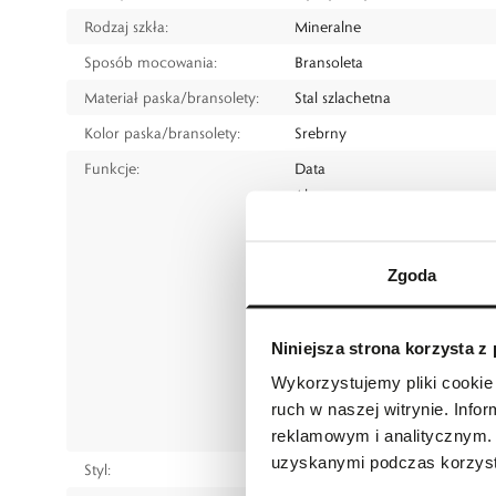
Rodzaj szkła:
Mineralne
Sposób mocowania:
Bransoleta
Materiał paska/bransolety:
Stal szlachetna
Kolor paska/bransolety:
Srebrny
Funkcje:
Data
Alarm
Chronograf (stoper)
Czas światowy (GMT)
Kalendarz
Zgoda
Timer
Wstrząsoodporność
Niniejsza strona korzysta z
Czas dobowy
Podświetlenie LED
Wykorzystujemy pliki cookie 
Wskaźnik dnia tygodnia
ruch w naszej witrynie. Inf
Powłoka luminescencyjna na
reklamowym i analitycznym. 
uzyskanymi podczas korzysta
Styl:
Sportowy