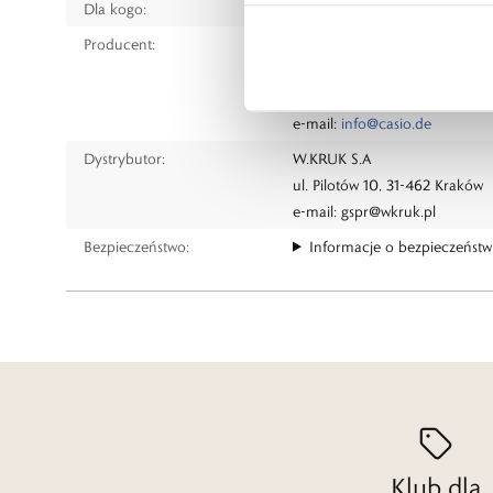
Dla kogo:
Dla każdego
Producent:
G-SHOCK
CASIO Europe GmbH, Casio-Pl
tel.: 49 (0)40-528 65-0
e-mail:
info@casio.de
Dystrybutor:
W.KRUK S.A
ul. Pilotów 10, 31-462 Kraków
e-mail:
gspr@wkruk.pl
Bezpieczeństwo:
Informacje o bezpieczeństw
Klub dla