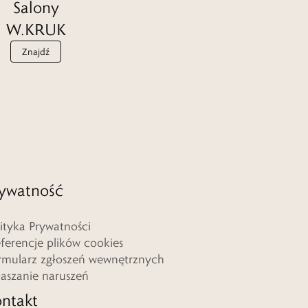
Salony
W.KRUK
Znajdź
ywatność
lityka Prywatności
eferencje plików cookies
rmularz zgłoszeń wewnętrznych
łaszanie naruszeń
ntakt