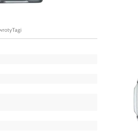
wroty
Tagi