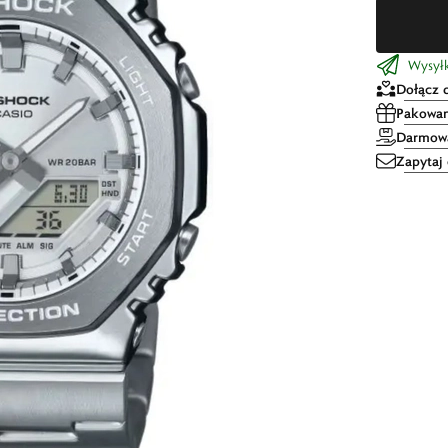
Wysyłka
Dołącz 
Pakowan
Darmowa
Zapytaj