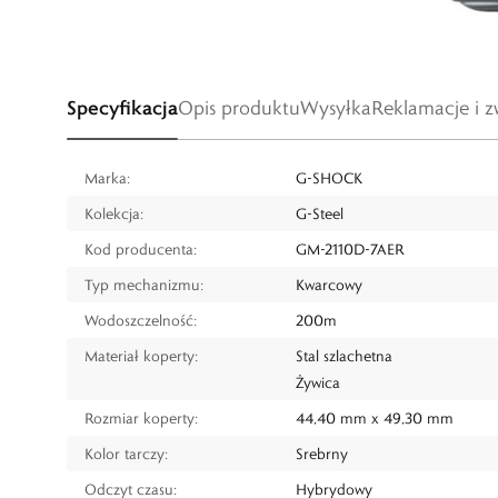
Specyfikacja
Opis produktu
Wysyłka
Reklamacje i z
Marka:
G-SHOCK
Kolekcja:
G-Steel
Kod producenta:
GM-2110D-7AER
Typ mechanizmu:
Kwarcowy
Wodoszczelność:
200m
Materiał koperty:
Stal szlachetna
Żywica
Rozmiar koperty:
44,40 mm x 49,30 mm
Kolor tarczy:
Srebrny
Odczyt czasu:
Hybrydowy