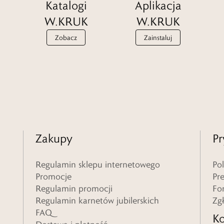
Katalogi
Aplikacja
W.KRUK
W.KRUK
Zobacz
Zainstaluj
Zakupy
Pr
Regulamin sklepu internetowego
Po
Promocje
Pr
Regulamin promocji
Fo
Regulamin karnetów jubilerskich
Zg
FAQ
Ko