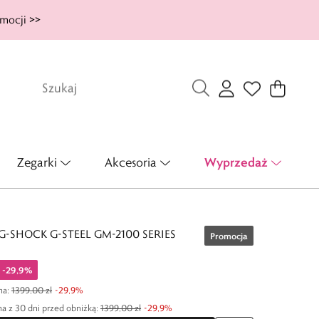
mocji >>
Wyprzedaż
Zegarki
Akcesoria
G-SHOCK G-STEEL GM-2100 SERIES
Promocja
-
29,9
%
na
:
1399,00 zł
-
29,9
%
a z 30 dni przed obniżką:
1399,00 zł
-
29,9
%