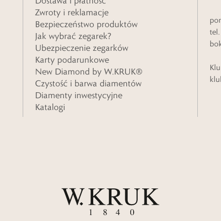
Dostawa i płatność
Zwroty i reklamacje
pon
Bezpieczeństwo produktów
tel
Jak wybrać zegarek?
bo
Ubezpieczenie zegarków
Karty podarunkowe
Klu
New Diamond by W.KRUK®
klu
Czystość i barwa diamentów
Diamenty inwestycyjne
Katalogi