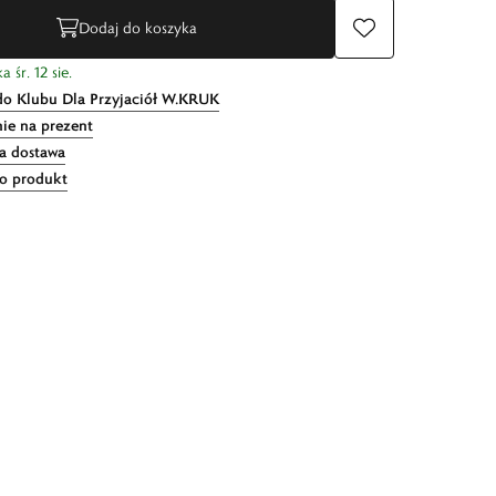
Dodaj do koszyka
 śr. 12 sie.
do Klubu Dla Przyjaciół W.KRUK
ie na prezent
 dostawa
 o produkt