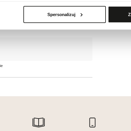
Spersonalizuj
Z
atz 1, 22848 Norderstedt, Germany
ie