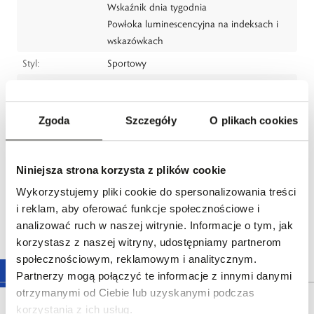
Wskaźnik dnia tygodnia
Powłoka luminescencyjna na indeksach i
wskazówkach
Styl:
Sportowy
Dla kogo:
Dla każdego
Producent:
G-SHOCK
Zgoda
Szczegóły
O plikach cookies
CASIO Europe GmbH, Casio-Platz 1, 22848
Norderstedt, Germany
tel.: 49 (0)40-528 65-0
Niniejsza strona korzysta z plików cookie
e-mail:
info@casio.de
Wykorzystujemy pliki cookie do spersonalizowania treści
Dystrybutor:
W.KRUK S.A
i reklam, aby oferować funkcje społecznościowe i
ul. Pilotów 10, 31-462 Kraków
analizować ruch w naszej witrynie. Informacje o tym, jak
e-mail:
gspr@wkruk.pl
korzystasz z naszej witryny, udostępniamy partnerom
Bezpieczeństwo:
Informacje o bezpieczeństwie
społecznościowym, reklamowym i analitycznym.
Partnerzy mogą połączyć te informacje z innymi danymi
otrzymanymi od Ciebie lub uzyskanymi podczas
Opis produktu
korzystania z ich usług.