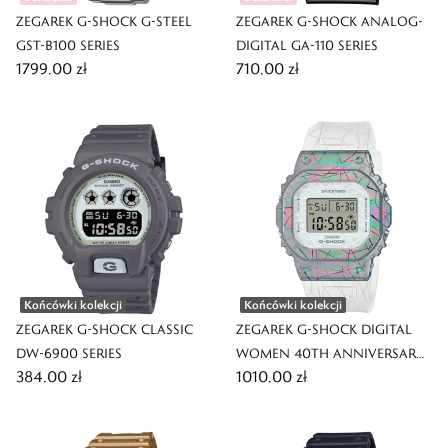
ZEGAREK G-SHOCK G-STEEL
ZEGAREK G-SHOCK ANALOG-
GST-B100 SERIES
DIGITAL GA-110 SERIES
1799,00 zł
710,00 zł
Końcówki kolekcji
Końcówki kolekcji
ZEGAREK G-SHOCK CLASSIC
ZEGAREK G-SHOCK DIGITAL
DW-6900 SERIES
WOMEN 40TH ANNIVERSARY
384,00 zł
1010,00 zł
ADVENTURER'S STONE SERIES