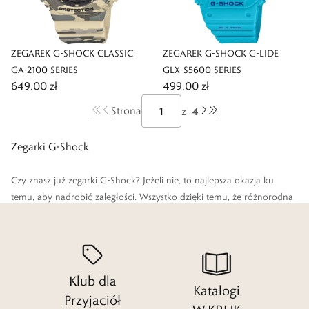
ZEGAREK G-SHOCK CLASSIC
ZEGAREK G-SHOCK G-LIDE
GA-2100 SERIES
GLX-S5600 SERIES
649,00 zł
499,00 zł
4
Strona
z
Zegarki G-Shock
Czy znasz już zegarki G-Shock? Jeżeli nie, to najlepsza okazja ku
temu, aby nadrobić zaległości. Wszystko dzięki temu, że różnorodna
oferta tych niezawodnych czasomierzy, czeka na Ciebie w W.KRUK.
Czytaj więcej
Klub dla
Katalogi
Przyjaciół