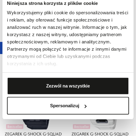
Niniejsza strona korzysta z plików cookie
Wykorzystujemy pliki cookie do spersonalizowania treści
i reklam, aby oferować funkcje społecznościowe i
analizować ruch w naszej witrynie. Informacje o tym, jak
Bestseller
Bestseller
korzystasz z naszej witryny, udostępniamy partnerom
ZEGAREK G-SHOCK G-SQUAD
ZEGAREK G-SHOCK CLASSIC
społecznościowym, reklamowym i analitycznym.
GBA-900 SERIES
GA-2100 SERIES
Partnerzy mogą połączyć te informacje z innymi danymi
599,00 zł
449,00 zł
otrzymanymi od Ciebie lub uzyskanymi podczas
korzystania z ich usług.
Zezwól na wszystkie
Spersonalizuj
Bestseller
Bestseller
ZEGAREK G-SHOCK G-SQUAD
ZEGAREK G-SHOCK G-SQUAD