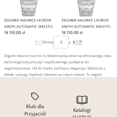
ZEGAREK MAURICE LACROIX
ZEGAREK MAURICE LACROIX
AIKON AUTOMATIC SKELETON
AIKON AUTOMATIC SKELETON
18 110,00 zł
18 110,00 zł
42MM
42MM
3
Strona
z
Zegarki Maurice Lacroix to idealne połączenie wyrafinowanego stylu,
technologicznej precyzji i współczesnego podejścia do
zegarmistrzostwa. Od lat marka zachwyca elegancją i dbałością o
detale, zyskując lojalność klientów na całym świecie. To zegarki
stworzone z myślą o tych, którzy nie godzą się na kompromisy –
zarówno pod względem designu, jak i jakości.
Od rodzinnej manufaktury do globalnej marki
Klub dla
Katalogi
Przyjaciół