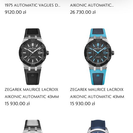
1975 AUTOMATIC VAGUES DU
AIKONIC AUTOMATIC
9120,00 zł
26 730,00 zł
JURA GREEN 40MM LIMITED
CHRONOGRAPH SKELETON
EDITION
43MM
ZEGAREK MAURICE LACROIX
ZEGAREK MAURICE LACROIX
AIKONIC AUTOMATIC 43MM
AIKONIC AUTOMATIC 43MM
15 930,00 zł
15 930,00 zł