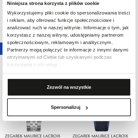
Niniejsza strona korzysta z plików cookie
Wykorzystujemy pliki cookie do spersonalizowania treści
i reklam, aby oferować funkcje społecznościowe i
analizować ruch w naszej witrynie. Informacje o tym, jak
korzystasz z naszej witryny, udostępniamy partnerom
ZEGAREK MAURICE LACROIX
ZEGAREK MAURICE LACROIX
społecznościowym, reklamowym i analitycznym.
AIKON QUARTZ 40MM
AIKONIC AUTOMATIC
Partnerzy mogą połączyć te informacje z innymi danymi
6650,00 zł
26 730,00 zł
WOTTO LIMITED EDITION
CHRONOGRAPH SKELETON
otrzymanymi od Ciebie lub uzyskanymi podczas
43MM
korzystania z ich usług.
Zezwól na wszystkie
Spersonalizuj
ZEGAREK MAURICE LACROIX
ZEGAREK MAURICE LACROIX