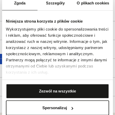
e-mail:
gspr@wkruk.pl
Zgoda
Szczegóły
O plikach cookies
Bezpieczeństwo:
Informacje o bezpieczeństwie
Niniejsza strona korzysta z plików cookie
Wykorzystujemy pliki cookie do spersonalizowania treści
Opis produktu
i reklam, aby oferować funkcje społecznościowe i
analizować ruch w naszej witrynie. Informacje o tym, jak
korzystasz z naszej witryny, udostępniamy partnerom
Wysyłka
społecznościowym, reklamowym i analitycznym.
Partnerzy mogą połączyć te informacje z innymi danymi
otrzymanymi od Ciebie lub uzyskanymi podczas
Reklamacje i zwroty
korzystania z ich usług.
Tagi
Zezwól na wszystkie
Spersonalizuj