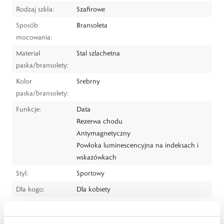
Rodzaj szkła:
Szafirowe
Sposób
Bransoleta
mocowania:
Materiał
Stal szlachetna
paska/bransolety:
Kolor
Srebrny
paska/bransolety:
Funkcje:
Data
Rezerwa chodu
Antymagnetyczny
Powłoka luminescencyjna na indeksach i
wskazówkach
Styl:
Sportowy
Dla kogo:
Dla kobiety
Dystrybutor:
W.KRUK S.A
ul. Pilotów 10, 31-462 Kraków