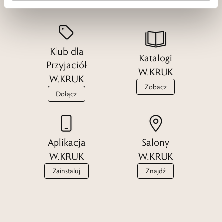
Klub dla
Katalogi
Przyjaciół
W.KRUK
W.KRUK
Zobacz
Dołącz
Aplikacja
Salony
W.KRUK
W.KRUK
Zainstaluj
Znajdź