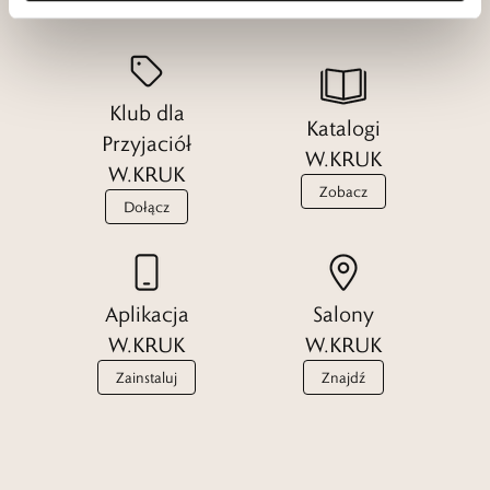
Klub dla
Katalogi
Przyjaciół
W.KRUK
W.KRUK
Zobacz
Dołącz
Aplikacja
Salony
W.KRUK
W.KRUK
Zainstaluj
Znajdź