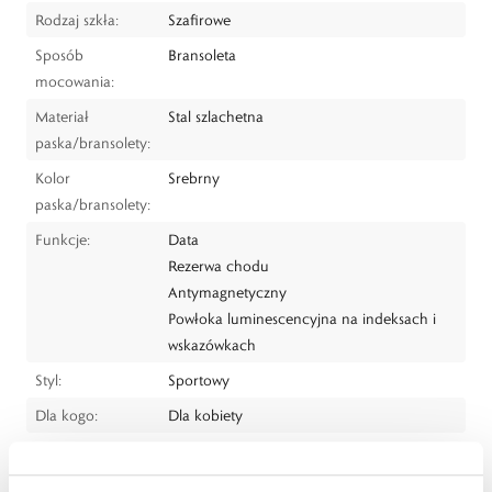
Rodzaj szkła:
Szafirowe
Sposób
Bransoleta
mocowania:
Materiał
Stal szlachetna
paska/bransolety:
Kolor
Srebrny
paska/bransolety:
Funkcje:
Data
Rezerwa chodu
Antymagnetyczny
Powłoka luminescencyjna na indeksach i
wskazówkach
Styl:
Sportowy
Dla kogo:
Dla kobiety
Dystrybutor:
W.KRUK S.A
ul. Pilotów 10, 31-462 Kraków