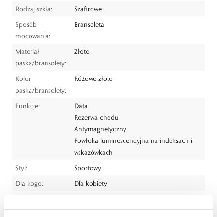
Rodzaj szkła:
Szafirowe
Sposób
Bransoleta
mocowania:
Materiał
Złoto
paska/bransolety:
Kolor
Różowe złoto
paska/bransolety:
Funkcje:
Data
Rezerwa chodu
Antymagnetyczny
Powłoka luminescencyjna na indeksach i
wskazówkach
Styl:
Sportowy
Dla kogo:
Dla kobiety
Dystrybutor:
W.KRUK S.A
ul. Pilotów 10, 31-462 Kraków