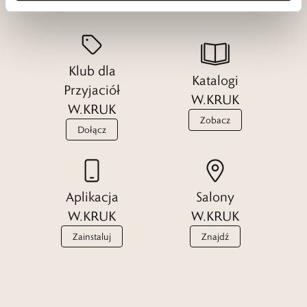
Klub dla
Katalogi
Przyjaciół
W.KRUK
W.KRUK
Zobacz
Dołącz
Aplikacja
Salony
W.KRUK
W.KRUK
Zainstaluj
Znajdź