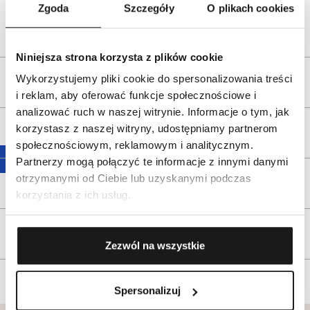
e-mail:
gspr@wkruk.pl
Zgoda
Szczegóły
O plikach cookies
Bezpieczeństwo:
Informacje o bezpieczeństwie
Niniejsza strona korzysta z plików cookie
Wykorzystujemy pliki cookie do spersonalizowania treści
Opis produktu
i reklam, aby oferować funkcje społecznościowe i
analizować ruch w naszej witrynie. Informacje o tym, jak
korzystasz z naszej witryny, udostępniamy partnerom
Wysyłka
społecznościowym, reklamowym i analitycznym.
Partnerzy mogą połączyć te informacje z innymi danymi
otrzymanymi od Ciebie lub uzyskanymi podczas
Reklamacje i zwroty
korzystania z ich usług.
Tagi
Zezwól na wszystkie
Spersonalizuj