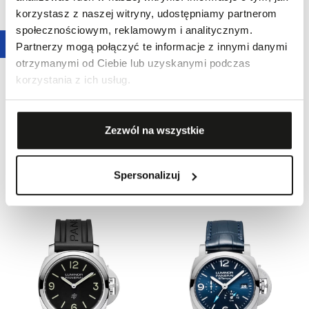
korzystasz z naszej witryny, udostępniamy partnerom
społecznościowym, reklamowym i analitycznym.
Partnerzy mogą połączyć te informacje z innymi danymi
otrzymanymi od Ciebie lub uzyskanymi podczas
korzystania z ich usług.
Zezwól na wszystkie
ZEGAREK PANERAI RADIOMIR
ZEGAREK PANERAI LUMINOR 8
OFFICINE
GIORNI
Spersonalizuj
21 900,00 zł
34 500,00 zł