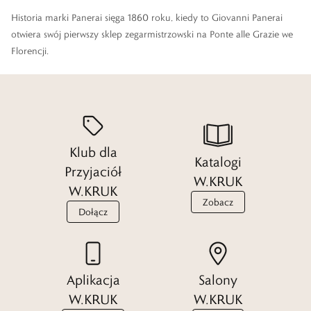
Historia marki Panerai sięga 1860 roku, kiedy to Giovanni Panerai
otwiera swój pierwszy sklep zegarmistrzowski na Ponte alle Grazie we
Florencji.
Co ważne, lokal ten nie był jedynie sklepem, ale również pierwszą w
mieście szkołą zegarmistrzowską. Jakiś czas później sklep zmienia
swoją siedzibę i przenosi do Palazzo Arcivescovile na Piazza San
Klub dla
Giovanni. Na początku XX wieku zmienia swoją nazwę na “Orologeria
Katalogi
Svizzera”.
Przyjaciół
W.KRUK
W.KRUK
Zobacz
Dołącz
Czytaj więcej
Aplikacja
Salony
W.KRUK
W.KRUK