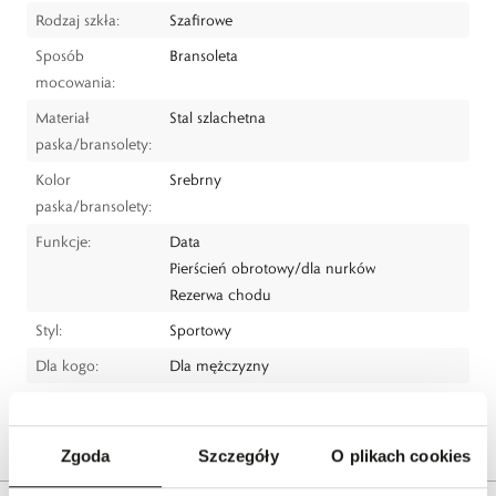
Rodzaj szkła:
Szafirowe
Sposób
Bransoleta
mocowania:
Materiał
Stal szlachetna
paska/bransolety:
Kolor
Srebrny
paska/bransolety:
Funkcje:
Data
Pierścień obrotowy/dla nurków
Rezerwa chodu
Styl:
Sportowy
Dla kogo:
Dla mężczyzny
Dystrybutor:
W.KRUK S.A.
Bezpieczeństwo:
Informacje o bezpieczeństwie
Zgoda
Szczegóły
O plikach cookies