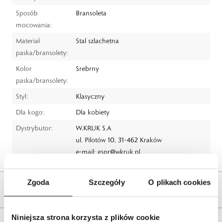
Sposób
Bransoleta
mocowania:
Materiał
Stal szlachetna
paska/bransolety:
Kolor
Srebrny
paska/bransolety:
Styl:
Klasyczny
Dla kogo:
Dla kobiety
Dystrybutor:
W.KRUK S.A
ul. Pilotów 10, 31-462 Kraków
e-mail:
gspr@wkruk.pl
Zgoda
Szczegóły
O plikach cookies
Opis produktu
Niniejsza strona korzysta z plików cookie