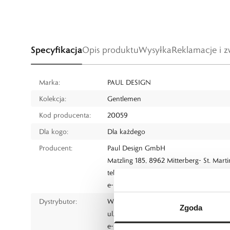
Specyfikacja
Opis produktu
Wysyłka
Reklamacje i z
Marka:
PAUL DESIGN
Kolekcja:
Gentlemen
Kod producenta:
20059
Dla kogo:
Dla każdego
Producent:
Paul Design GmbH
Matzling 185, 8962 Mitterberg- St. Martin
tel.: 43368430525
e-mail:
info@pauldesignwinders.at
Dystrybutor:
W.KRUK S.A
Zgoda
ul. Pilotów 10, 31-462 Kraków
e-mail:
gspr@wkruk.pl