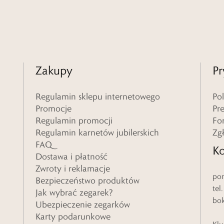
Zakupy
Pr
Regulamin sklepu internetowego
Po
Promocje
Pr
Regulamin promocji
Fo
Regulamin karnetów jubilerskich
Zg
FAQ
Ko
Dostawa i płatność
Zwroty i reklamacje
pon
Bezpieczeństwo produktów
tel
Jak wybrać zegarek?
bo
Ubezpieczenie zegarków
Karty podarunkowe