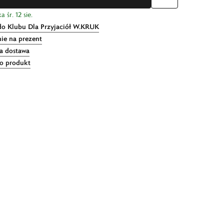
 śr. 12 sie.
do Klubu Dla Przyjaciół W.KRUK
ie na prezent
 dostawa
 o produkt