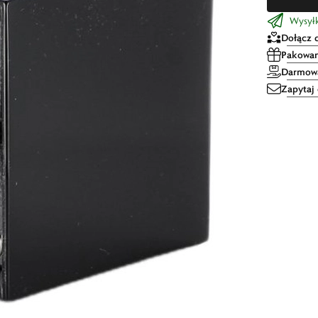
Wysyłka
Dołącz 
Pakowan
Darmowa
Zapytaj