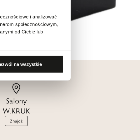
ołecznościowe i analizować
artnerom społecznościowym,
anymi od Ciebie lub
ezwól na wszystkie
Salony
W.KRUK
Znajdź