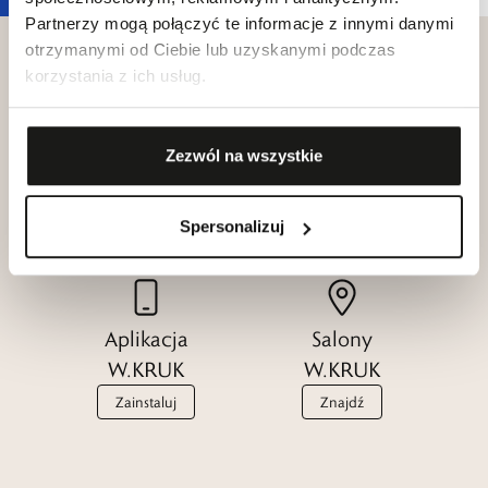
Partnerzy mogą połączyć te informacje z innymi danymi
otrzymanymi od Ciebie lub uzyskanymi podczas
korzystania z ich usług.
Klub dla
Katalogi
Zezwól na wszystkie
Przyjaciół
W.KRUK
W.KRUK
Zobacz
Spersonalizuj
Dołącz
Aplikacja
Salony
W.KRUK
W.KRUK
Zainstaluj
Znajdź