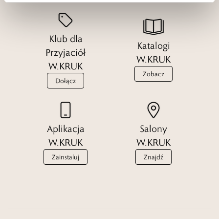
Klub dla
Katalogi
Przyjaciół
W.KRUK
W.KRUK
Zobacz
Dołącz
Aplikacja
Salony
W.KRUK
W.KRUK
Zainstaluj
Znajdź