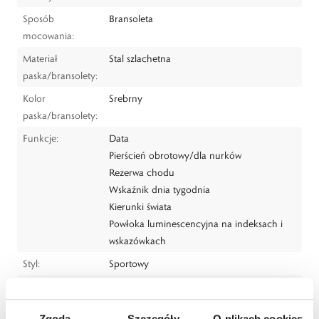
Sposób
Bransoleta
mocowania:
Materiał
Stal szlachetna
paska/bransolety:
Kolor
Srebrny
paska/bransolety:
Funkcje:
Data
Pierścień obrotowy/dla nurków
Rezerwa chodu
Wskaźnik dnia tygodnia
Kierunki świata
Powłoka luminescencyjna na indeksach i
wskazówkach
Styl:
Sportowy
Dla kogo:
Dla mężczyzny
Dystrybutor:
W.KRUK S.A.
Zgoda
Szczegóły
O plikach cookies