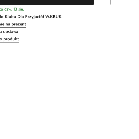
a czw. 13 sie.
do Klubu Dla Przyjaciół W.KRUK
ie na prezent
 dostawa
 o produkt