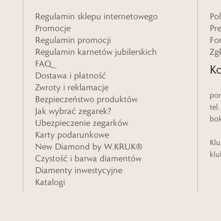
Regulamin sklepu internetowego
Po
Promocje
Pr
Regulamin promocji
Fo
Regulamin karnetów jubilerskich
Zg
FAQ
Ko
Dostawa i płatność
Zwroty i reklamacje
pon
Bezpieczeństwo produktów
tel
Jak wybrać zegarek?
bo
Ubezpieczenie zegarków
Karty podarunkowe
Klu
New Diamond by W.KRUK®
klu
Czystość i barwa diamentów
Diamenty inwestycyjne
Katalogi