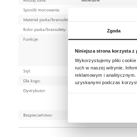
Sposób mocowania:
Bransoleta
Materiał paska/bransolety:
Stal szlachetna
Kolor paska/bransolety:
Srebrny
Zgoda
Funkcje:
Data
Czas światowy (GMT)
Niniejsza strona korzysta z
Rezerwa chodu
Wykorzystujemy pliki cookie 
Powłoka luminescencyjna na 
ruch w naszej witrynie. Inf
Styl:
Sportowy
reklamowym i analitycznym. 
Dla kogo:
Dla mężczyzny
uzyskanymi podczas korzysta
Dystrybutor:
W.KRUK S.A
ul. Pilotów 10, 31-462 Kraków
e-mail:
gspr@wkruk.pl
Bezpieczeństwo:
Informacje o bezpieczeństw