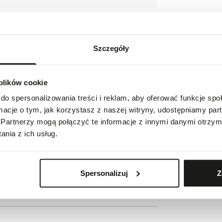
Szczegóły
 plików cookie
do spersonalizowania treści i reklam, aby oferować funkcje sp
indeksach i wskazówkach
ormacje o tym, jak korzystasz z naszej witryny, udostępniamy p
Partnerzy mogą połączyć te informacje z innymi danymi otrzym
nia z ich usług.
Spersonalizuj
Z
ie