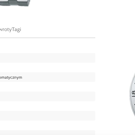
wroty
Tagi
tomatycznym