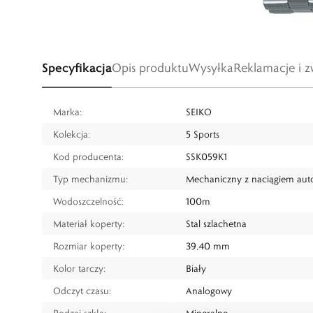
Specyfikacja
Opis produktu
Wysyłka
Reklamacje i z
Marka:
SEIKO
Kolekcja:
5 Sports
Kod producenta:
SSK059K1
Typ mechanizmu:
Mechaniczny z naciągiem au
Wodoszczelność:
100m
Materiał koperty:
Stal szlachetna
Rozmiar koperty:
39,40 mm
Kolor tarczy:
Biały
Odczyt czasu:
Analogowy
Rodzaj szkła:
Mineralne