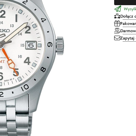
Wysyłk
Dołącz 
Pakowan
Darmowa
Zapytaj