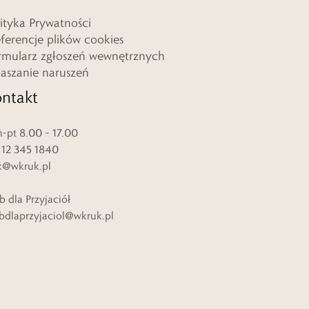
lityka Prywatności
eferencje plików cookies
rmularz zgłoszeń wewnętrznych
łaszanie naruszeń
ntakt
-pt 8.00 – 17.00
. 12 345 1840
k@wkruk.pl
b dla Przyjaciół
bdlaprzyjaciol@wkruk.pl