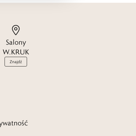
Salony
W.KRUK
Znajdź
ywatność