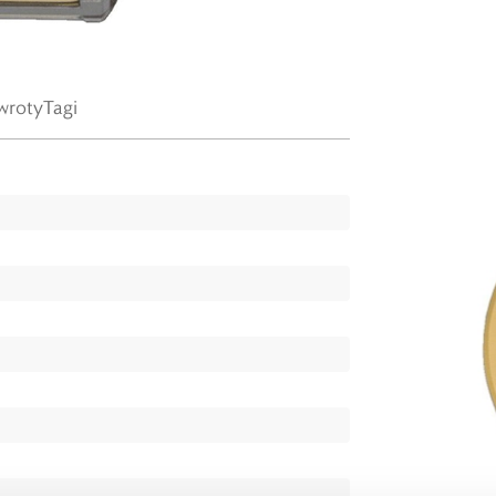
wroty
Tagi