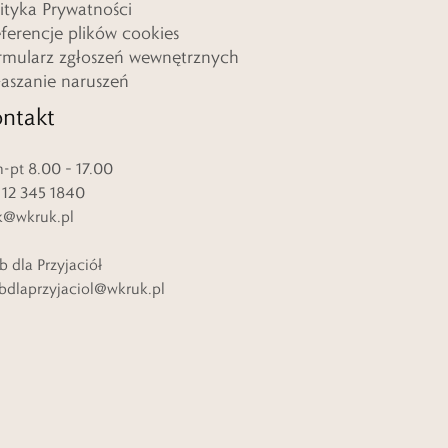
lityka Prywatności
eferencje plików cookies
rmularz zgłoszeń wewnętrznych
łaszanie naruszeń
ntakt
-pt 8.00 – 17.00
. 12 345 1840
k@wkruk.pl
b dla Przyjaciół
bdlaprzyjaciol@wkruk.pl