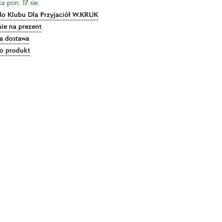
a pon. 17 sie.
do Klubu Dla Przyjaciół W.KRUK
ie na prezent
 dostawa
 o produkt