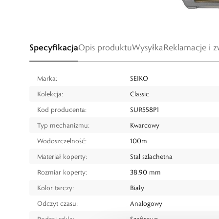
Specyfikacja
Opis produktu
Wysyłka
Reklamacje i z
Marka:
SEIKO
Kolekcja:
Classic
Kod producenta:
SUR558P1
Typ mechanizmu:
Kwarcowy
Wodoszczelność:
100m
Materiał koperty:
Stal szlachetna
Rozmiar koperty:
38,90 mm
Kolor tarczy:
Biały
Odczyt czasu:
Analogowy
Rodzaj szkła:
Szafirowe