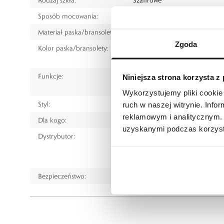
Sposób mocowania:
Bransoleta
Materiał paska/bransolety:
Stal szlachetna
Zgoda
Kolor paska/bransolety:
Żółte złoto
Srebrny
Funkcje:
Data
Niniejsza strona korzysta z
Powłoka luminescencyjna na
Wykorzystujemy pliki cookie 
Styl:
Klasyczny
ruch w naszej witrynie. Inf
reklamowym i analitycznym. 
Dla kogo:
Dla każdego
uzyskanymi podczas korzysta
Dystrybutor:
W.KRUK S.A
ul. Pilotów 10, 31-462 Kraków
e-mail:
gspr@wkruk.pl
Bezpieczeństwo:
Informacje o bezpieczeństw