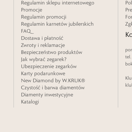
Regulamin sklepu internetowego
Po
Promocje
Pr
Regulamin promocji
Fo
Regulamin karnetów jubilerskich
Zg
FAQ
Ko
Dostawa i płatność
Zwroty i reklamacje
pon
Bezpieczeństwo produktów
tel
Jak wybrać zegarek?
bo
Ubezpieczenie zegarków
Karty podarunkowe
Klu
New Diamond by W.KRUK®
klu
Czystość i barwa diamentów
Diamenty inwestycyjne
Katalogi