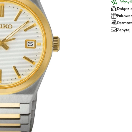
Wysyłk
Dołącz 
Pakowan
Darmowa
Zapytaj