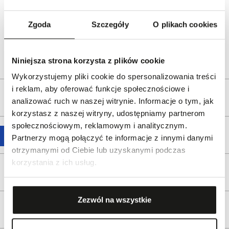
Dla kogo:
Dla każdego
Dystrybutor:
W.KRUK S.A
Zgoda
Szczegóły
O plikach cookies
ul. Pilotów 10, 31-462 Kraków
e-mail:
gspr@wkruk.pl
Bezpieczeństwo:
Informacje o bezpieczeństwie
Niniejsza strona korzysta z plików cookie
Wykorzystujemy pliki cookie do spersonalizowania treści
i reklam, aby oferować funkcje społecznościowe i
Opis produktu
analizować ruch w naszej witrynie. Informacje o tym, jak
korzystasz z naszej witryny, udostępniamy partnerom
społecznościowym, reklamowym i analitycznym.
Wysyłka
Partnerzy mogą połączyć te informacje z innymi danymi
otrzymanymi od Ciebie lub uzyskanymi podczas
korzystania z ich usług.
Reklamacje i zwroty
Zezwól na wszystkie
Tagi