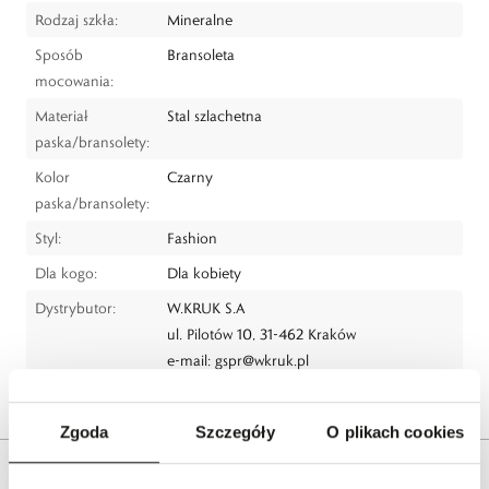
Rodzaj szkła:
Mineralne
Sposób
Bransoleta
mocowania:
Materiał
Stal szlachetna
paska/bransolety:
Kolor
Czarny
paska/bransolety:
Styl:
Fashion
Dla kogo:
Dla kobiety
Dystrybutor:
W.KRUK S.A
ul. Pilotów 10, 31-462 Kraków
e-mail:
gspr@wkruk.pl
Bezpieczeństwo:
Informacje o bezpieczeństwie
Zgoda
Szczegóły
O plikach cookies
Opis produktu