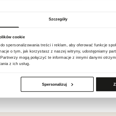
Szczegóły
 plików cookie
do spersonalizowania treści i reklam, aby oferować funkcje sp
ormacje o tym, jak korzystasz z naszej witryny, udostępniamy p
 Rd., Ste. 375, Paramus, NJ 07652-3556
Partnerzy mogą połączyć te informacje z innymi danymi otrzym
nia z ich usług.
Spersonalizuj
Z
ie