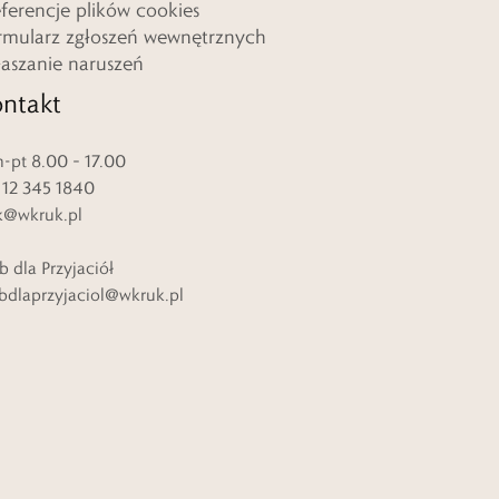
eferencje plików cookies
rmularz zgłoszeń wewnętrznych
łaszanie naruszeń
ntakt
-pt 8.00 – 17.00
. 12 345 1840
k@wkruk.pl
b dla Przyjaciół
bdlaprzyjaciol@wkruk.pl