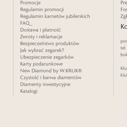
Promocje
Pr
Regulamin promocji
Fo
Regulamin karnetów jubilerskich
Zg
FAQ
Ko
Dostawa i płatność
Zwroty i reklamacje
pon
Bezpieczeństwo produktów
tel
Jak wybrać zegarek?
bo
Ubezpieczenie zegarków
Karty podarunkowe
Klu
New Diamond by W.KRUK®
klu
Czystość i barwa diamentów
Diamenty inwestycyjne
Katalogi