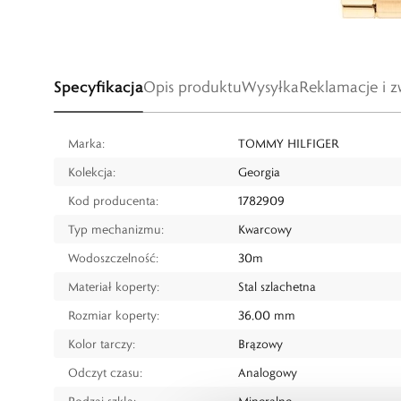
Specyfikacja
Opis produktu
Wysyłka
Reklamacje i z
Marka:
TOMMY HILFIGER
Kolekcja:
Georgia
Kod producenta:
1782909
Typ mechanizmu:
Kwarcowy
Wodoszczelność:
30m
Materiał koperty:
Stal szlachetna
Rozmiar koperty:
36,00 mm
Kolor tarczy:
Brązowy
Odczyt czasu:
Analogowy
Rodzaj szkła:
Mineralne