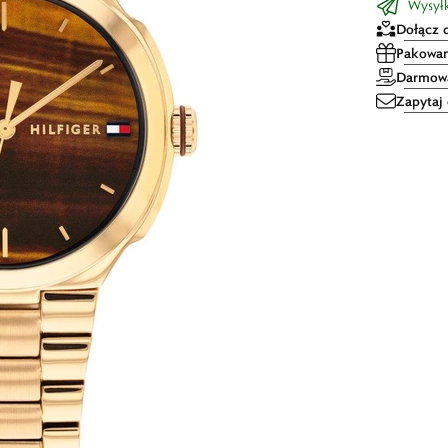
Wysyłk
Dołącz 
Pakowan
Darmowa
Zapytaj