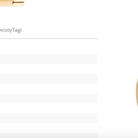
wroty
Tagi