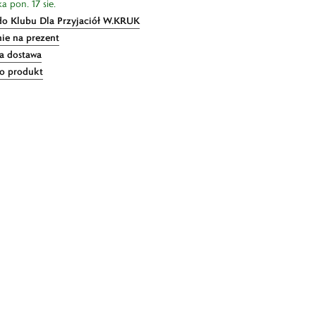
a pon. 17 sie.
do Klubu Dla Przyjaciół W.KRUK
ie na prezent
 dostawa
 o produkt