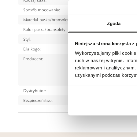
Sposób mocowania:
Bransoleta
Materiał paska/bransolety:
Stal szlachetna
Zgoda
Kolor paska/bransolety:
Żółte złoto
Styl:
Klasyczny
Niniejsza strona korzysta z
Dla kogo:
Dla kobiety
Wykorzystujemy pliki cookie 
Producent:
TOMMY HILFIGER
ruch w naszej witrynie. Inf
Movado Group, Inc., 650 From
reklamowym i analitycznym. 
tel.: 2012678000
uzyskanymi podczas korzysta
www.movado.com
Dystrybutor:
W.KRUK S.A.
Bezpieczeństwo:
Informacje o bezpieczeństw