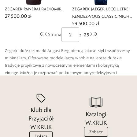
ZEGAREK PANERAI RADIOMIR
ZEGAREK JAEGER-LECOULTRE
27 500,00 zł
RENDEZ-VOUS CLASSIC NIGHT
59 500,00 zł
& DAY
25
Strona
z
Zegarki duńskiej marki August Berg oferują jakość, styl i współczesny
minimalizm. Oferowane modele łączą w sobie najlepsze duńskie
tradycje projektowe z nowoczesnymi elementami i kolorystyką
vintage. Można je rozpoznać po kultowym antyrefleksyjnym i
niezwykle przejrzystym szkle Sapphire Crystal, które zabezpiecza
tarcze zegarków. Premierowa kolekcja marki, Serenity, reprezentuje
stan spokoju i wyciszenia. Zaprojektował ją, znany duński projektant
zegarków, Magnus Joergensen. Etos marki August Berg respektuje dar
Klub dla
czasu i życie pełne pasji, bez kompromisów.
Katalogi
Przyjaciół
W.KRUK
W.KRUK
Zobacz
Dołącz