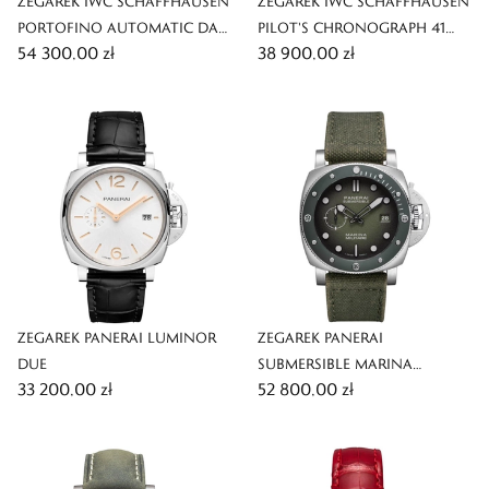
ZEGAREK IWC SCHAFFHAUSEN
ZEGAREK IWC SCHAFFHAUSEN
PORTOFINO AUTOMATIC DAY
PILOT'S CHRONOGRAPH 41
54 300,00 zł
38 900,00 zł
& NIGHT 34
MERCEDES-AMG PETRONAS F1
TEAM
ZEGAREK PANERAI LUMINOR
ZEGAREK PANERAI
DUE
SUBMERSIBLE MARINA
33 200,00 zł
52 800,00 zł
MILITARE