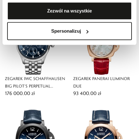
Zezwól na wszystkie
Spersonalizuj
ZEGAREK IWC SCHAFFHAUSEN
ZEGAREK PANERAI LUMINOR
BIG PILOT'S PERPETUAL
DUE
176 000,00 zł
93 400,00 zł
CALENDAR PROSET LE PETIT
PRINCE