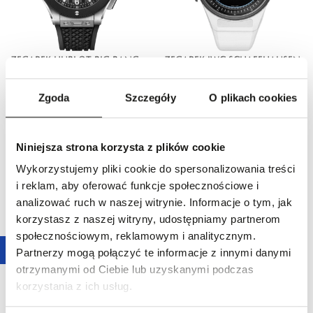
ZEGAREK HUBLOT BIG BANG
ZEGAREK IWC SCHAFFHAUSEN
ORIGINAL TITANIUM CERAMIC
PILOT'S VENTURER VERTICAL
90 700,00 zł
132 000,00 zł
DRIVE
Zgoda
Szczegóły
O plikach cookies
Niniejsza strona korzysta z plików cookie
Wykorzystujemy pliki cookie do spersonalizowania treści
i reklam, aby oferować funkcje społecznościowe i
analizować ruch w naszej witrynie. Informacje o tym, jak
korzystasz z naszej witryny, udostępniamy partnerom
społecznościowym, reklamowym i analitycznym.
Partnerzy mogą połączyć te informacje z innymi danymi
otrzymanymi od Ciebie lub uzyskanymi podczas
ZEGAREK IWC SCHAFFHAUSEN
ZEGAREK IWC SCHAFFHAUSEN
korzystania z ich usług.
PILOT'S CHRONOGRAPH
PORTOFINO AUTOMATIC DAY
44 600,00 zł
32 700,00 zł
LAUREUS
& NIGHT 34 LE PETIT PRINCE