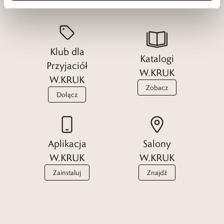
Klub dla
Katalogi
Przyjaciół
W.KRUK
W.KRUK
Zobacz
Dołącz
Aplikacja
Salony
W.KRUK
W.KRUK
Zainstaluj
Znajdź