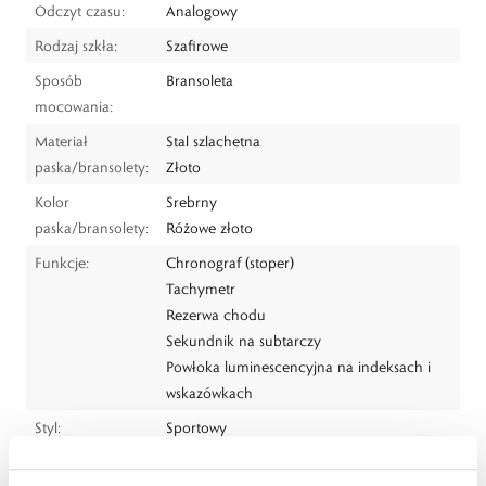
Odczyt czasu:
Analogowy
Rodzaj szkła:
Szafirowe
Sposób
Bransoleta
mocowania:
Materiał
Stal szlachetna
paska/bransolety:
Złoto
Kolor
Srebrny
paska/bransolety:
Różowe złoto
Funkcje:
Chronograf (stoper)
Tachymetr
Rezerwa chodu
Sekundnik na subtarczy
Powłoka luminescencyjna na indeksach i
wskazówkach
Styl:
Sportowy
Dla kogo:
Dla każdego