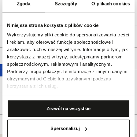
Dystrybutor:
W.KRUK S.A.
Zgoda
Szczegóły
O plikach cookies
Bezpieczeństwo:
Informacje o bezpieczeństwie
Niniejsza strona korzysta z plików cookie
Wykorzystujemy pliki cookie do spersonalizowania treści
Opis produktu
i reklam, aby oferować funkcje społecznościowe i
analizować ruch w naszej witrynie. Informacje o tym, jak
korzystasz z naszej witryny, udostępniamy partnerom
Wysyłka
społecznościowym, reklamowym i analitycznym.
Partnerzy mogą połączyć te informacje z innymi danymi
otrzymanymi od Ciebie lub uzyskanymi podczas
Reklamacje i zwroty
korzystania z ich usług.
Tagi
Zezwól na wszystkie
Spersonalizuj