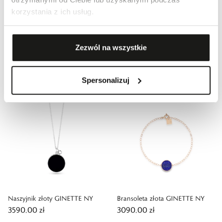
korzystania z ich usług.
Promocja
35,0
%
Bransoleta złota GINETTE NY
Naszyjnik złoty GINETTE NY
1099,00 zł
3590,00 zł
Zezwól na wszystkie
Najniższa cena z 30 dni przed
obniżką:
1690,00 zł
-
35,0
%
Cena regularna
:
1690,00 zł
-
35,0
%
Spersonalizuj
Naszyjnik złoty GINETTE NY
Bransoleta złota GINETTE NY
3590,00 zł
3090,00 zł