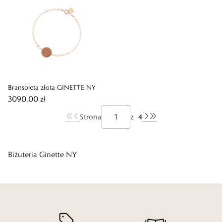
Bransoleta złota GINETTE NY
3090,00 zł
4
Strona
z
Biżuteria Ginette NY
Marzy Ci się zmysłowa, a zarazem bardzo delikatna biżuteria?
Uwielbiasz współczesny design, który idzie w parze z ponadczasowym
wzornictwem? Jeżeli tak, zapoznaj się z ofertą marki Ginette NY,