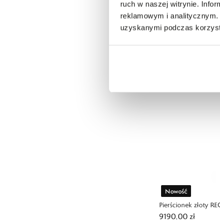
ruch w naszej witrynie. Inf
Spinki do mankietów 
reklamowym i analitycznym. 
999,00 zł
uzyskanymi podczas korzysta
Nowość
Pierścionek złoty R
9190,00 zł