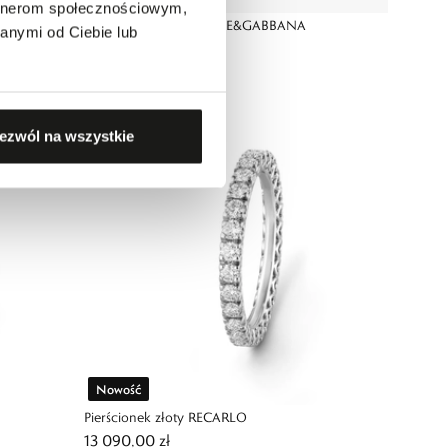
artnerom społecznościowym,
Bransoletka złota DOLCE&GABBANA
anymi od Ciebie lub
29 890,00 zł
ezwól na wszystkie
Nowość
Pierścionek złoty RECARLO
13 090,00 zł