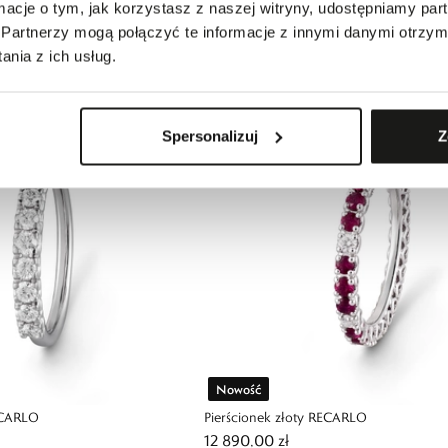
ormacje o tym, jak korzystasz z naszej witryny, udostępniamy p
stal i złoto
Naszyjnik złoty DOLCE&GABBANA
Partnerzy mogą połączyć te informacje z innymi danymi otrzym
13 990,00 zł
nia z ich usług.
Spersonalizuj
Z
Nowość
ECARLO
Pierścionek złoty RECARLO
12 890,00 zł