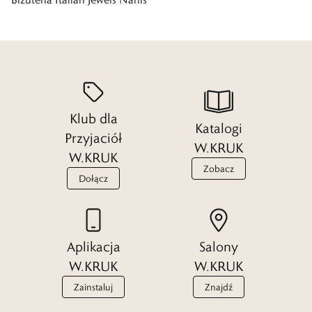
Biżuteria włoskiej marki charakteryzuje się ponadczasowym designem
oraz wysoką jakością wykonania. Bez względu na to, czy najbardziej
podobają Ci się minimalistyczne kompozycje, czy stawiasz na wybór
wyrafinowanych form, sprawdź już teraz, jaka biżuteria Nanis czeka
Klub dla
na Ciebie w W.KRUK.
Katalogi
Przyjaciół
W.KRUK
W.KRUK
Te propozycje sprawdzą się idealnie i na co dzień i na specjalne
Zobacz
Dołącz
okazje. Różnorodność wzorów, kolorów, a także ciekawych połączeń
sprawia, że na pewno znajdziesz tutaj coś dla siebie.
Aplikacja
Salony
Pierścionki Nanis
W.KRUK
W.KRUK
Zainstaluj
Znajdź
Kolekcja zachwyca kunsztem włoskiego rzemiosła, widocznym w