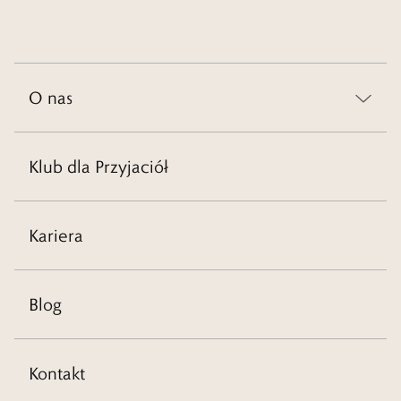
prezentowanych pierścionkach. Tylko od Ciebie zależy to, czy
zdecydujesz się na zachwycające prawdziwym artyzmem finezyjne
wzory i ciekawe kształty, czy może postawisz np. na proste obrączki z
kamieniami szlachetnymi.
O nas
Czytaj więcej
Klub dla Przyjaciół
Kariera
Blog
Kontakt