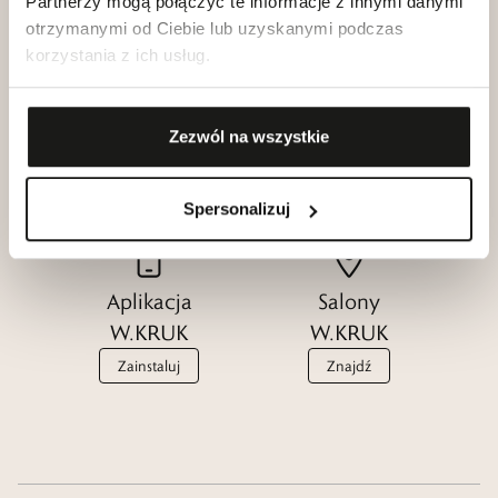
Partnerzy mogą połączyć te informacje z innymi danymi
otrzymanymi od Ciebie lub uzyskanymi podczas
korzystania z ich usług.
Klub dla
Katalogi
Przyjaciół
Zezwól na wszystkie
W.KRUK
W.KRUK
Zobacz
Dołącz
Spersonalizuj
Aplikacja
Salony
W.KRUK
W.KRUK
Zainstaluj
Znajdź