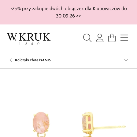
-25% przy zakupie dwóch obrączek dla Klubowiczów do
30.09.26 >>
Kolczyki złote NANIS