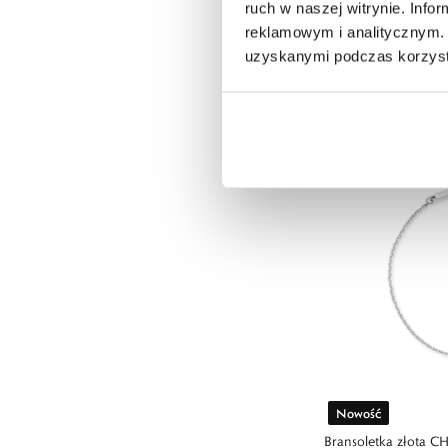
ruch w naszej witrynie. Inf
Nowość
reklamowym i analitycznym. 
Naszyjnik złoty CH
uzyskanymi podczas korzysta
10 690,00 zł
Nowość
Bransoletka złota 