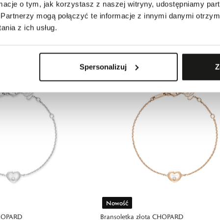
ormacje o tym, jak korzystasz z naszej witryny, udostępniamy p
Nowość
Partnerzy mogą połączyć te informacje z innymi danymi otrzym
OPARD
Naszyjnik złoty CHOPARD
nia z ich usług.
10 690,00 zł
Spersonalizuj
Z
Nowość
CHOPARD
Bransoletka złota CHOPARD