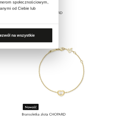
artnerom społecznościowym,
Nowość
anymi od Ciebie lub
Naszyjnik złoty CHOPARD
10 690,00 zł
ezwól na wszystkie
Nowość
Bransoletka złota CHOPARD