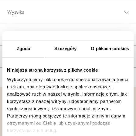
Wysyłka
Reklamacje i zwroty
Zgoda
Szczegóły
O plikach cookies
Tagi
Niniejsza strona korzysta z plików cookie
Wykorzystujemy pliki cookie do spersonalizowania treści
i reklam, aby oferować funkcje społecznościowe i
analizować ruch w naszej witrynie. Informacje o tym, jak
korzystasz z naszej witryny, udostępniamy partnerom
społecznościowym, reklamowym i analitycznym.
Partnerzy mogą połączyć te informacje z innymi danymi
Klub dla
otrzymanymi od Ciebie lub uzyskanymi podczas
Katalogi
Przyjaciół
korzystania z ich usług.
W.KRUK