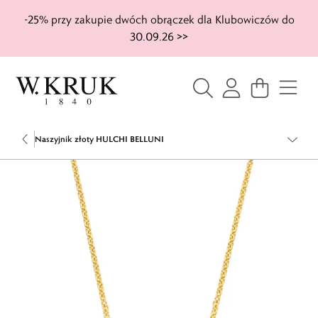
-25% przy zakupie dwóch obrączek dla Klubowiczów do
30.09.26 >>
Naszyjnik złoty HULCHI BELLUNI