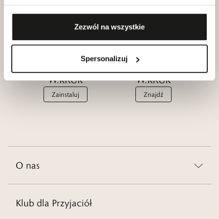
W.KRUK
Zobacz
Dołącz
Zezwól na wszystkie
Spersonalizuj
Aplikacja
Salony
W.KRUK
W.KRUK
Zainstaluj
Znajdź
O nas
Klub dla Przyjaciół