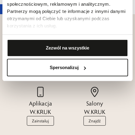
społecznościowym, reklamowym i analitycznym.
Partnerzy mogą połączyć te informacje z innymi danymi
otrzymanymi od Ciebie lub uzyskanymi podczas
korzystania z ich usług.
Klub dla
Zezwól na wszystkie
Katalogi
Przyjaciół
W.KRUK
W.KRUK
Spersonalizuj
Zobacz
Dołącz
Aplikacja
Salony
W.KRUK
W.KRUK
Zainstaluj
Znajdź