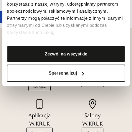
korzystasz z naszej witryny, udostępniamy partnerom
społecznościowym, reklamowym i analitycznym.
Partnerzy mogą połączyć te informacje z innymi danymi
otrzymanymi od Ciebie lub uzyskanymi podczas
korzystania z ich usług.
Zezwól na wszystkie
Klub dla
Katalogi
Przyjaciół
W.KRUK
Spersonalizuj
W.KRUK
Zobacz
Dołącz
Aplikacja
Salony
W.KRUK
W.KRUK