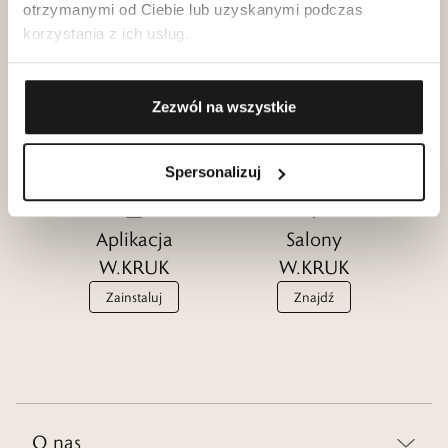
otrzymanymi od Ciebie lub uzyskanymi podczas
korzystania z ich usług.
Klub dla
Katalogi
Przyjaciół
W.KRUK
Zezwól na wszystkie
W.KRUK
Zobacz
Dołącz
Spersonalizuj
Aplikacja
Salony
W.KRUK
W.KRUK
Zainstaluj
Znajdź
O nas