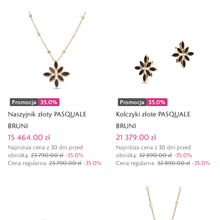
Promocja
35,0
%
Promocja
35,0
%
Naszyjnik złoty PASQUALE
Kolczyki złote PASQUALE
BRUNI
BRUNI
15 464,00 zł
21 379,00 zł
Najniższa cena z 30 dni przed
Najniższa cena z 30 dni przed
obniżką:
23 790,00 zł
-
35,0
%
obniżką:
32 890,00 zł
-
35,0
%
Cena regularna
:
23 790,00 zł
-
35,0
%
Cena regularna
:
32 890,00 zł
-
35,0
%