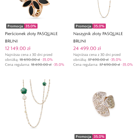
Promocja
35,0
%
Promocja
35,0
%
Pierścionek złoty PASQUALE
Naszyjnik złoty PASQUALE
BRUNI
BRUNI
12 149,00 zł
24 499,00 zł
Najniższa cena z 30 dni przed
Najniższa cena z 30 dni przed
obniżką:
18 690,00 zł
-
35,0
%
obniżką:
37 690,00 zł
-
35,0
%
Cena regularna
:
18 690,00 zł
-
35,0
%
Cena regularna
:
37 690,00 zł
-
35,0
%
Promocja
35,0
%