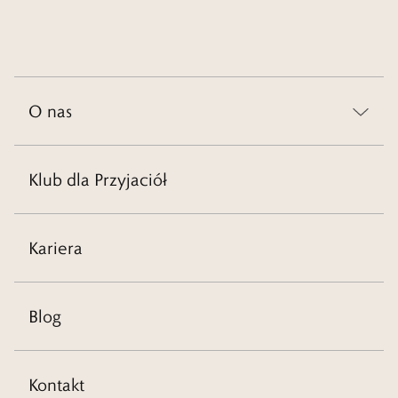
może wolisz kilka różnych propozycji, które będą zachwycać
pięknem wykorzystanych w nich kamieni szlachetnych? Bez względu
na odpowiedź, na pewno znajdziesz tutaj dokładnie to, czego szukasz.
O nas
Czytaj więcej
Klub dla Przyjaciół
Kariera
Blog
Kontakt