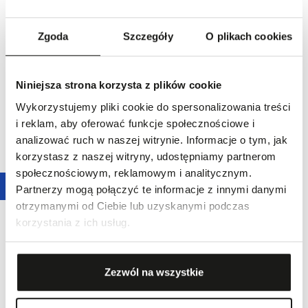
10 914,00 zł
59 090,00 zł
Najniższa cena z 30 dni przed
obniżką:
16 790,00 zł
-
35,0
%
Zgoda
Szczegóły
O plikach cookies
Cena regularna
:
16 790,00 zł
-
35,0
%
Niniejsza strona korzysta z plików cookie
Wykorzystujemy pliki cookie do spersonalizowania treści
i reklam, aby oferować funkcje społecznościowe i
analizować ruch w naszej witrynie. Informacje o tym, jak
korzystasz z naszej witryny, udostępniamy partnerom
społecznościowym, reklamowym i analitycznym.
Partnerzy mogą połączyć te informacje z innymi danymi
otrzymanymi od Ciebie lub uzyskanymi podczas
Kolczyki złote PASQUALE
Pierścionek złoty PASQUALE
korzystania z ich usług.
BRUNI
BRUNI
47 890,00 zł
36 690,00 zł
Zezwól na wszystkie