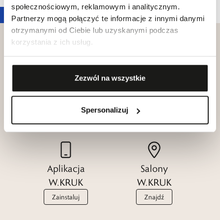
społecznościowym, reklamowym i analitycznym.
Partnerzy mogą połączyć te informacje z innymi danymi
otrzymanymi od Ciebie lub uzyskanymi podczas
korzystania z ich usług.
Klub dla
Zezwól na wszystkie
Katalogi
Przyjaciół
W.KRUK
W.KRUK
Spersonalizuj
Zobacz
Dołącz
Aplikacja
Salony
W.KRUK
W.KRUK
Zainstaluj
Znajdź