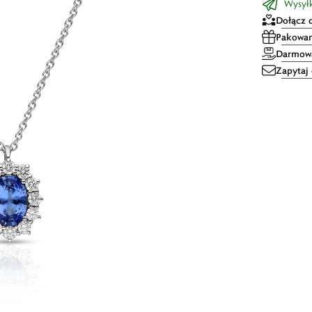
Wysyłka
Dołącz 
Pakowan
Darmowa
Zapytaj