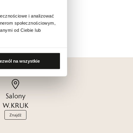
ołecznościowe i analizować
artnerom społecznościowym,
anymi od Ciebie lub
ezwól na wszystkie
Salony
W.KRUK
Znajdź