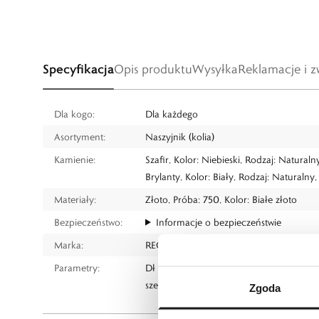
Specyfikacja
Opis produktu
Wysyłka
Reklamacje i z
Dla kogo:
Dla każdego
Asortyment:
Naszyjnik (kolia)
Kamienie:
Szafir, Kolor: Niebieski, Rodzaj: Naturaln
Brylanty, Kolor: Biały, Rodzaj: Naturalny
Materiały:
Złoto, Próba: 750, Kolor: Białe złoto
Bezpieczeństwo:
Informacje o bezpieczeństwie
Marka:
RECARLO
Parametry:
Dł 39 cm, z przedłużką do 42 cm, do 45
szerokość 1 cm.
Zgoda