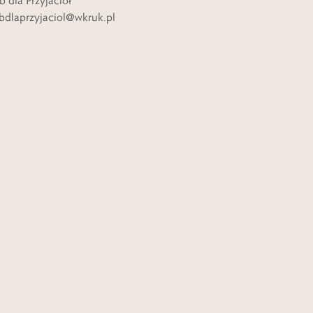
b dla Przyjaciół
bdlaprzyjaciol@wkruk.pl