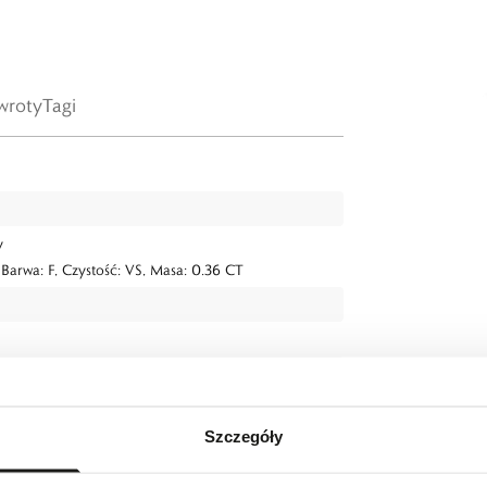
wroty
Tagi
y
, Barwa: F, Czystość: VS, Masa: 0.36 CT
 cm, wymiary el ozdobnego: długość 1,2 cm,
Szczegóły