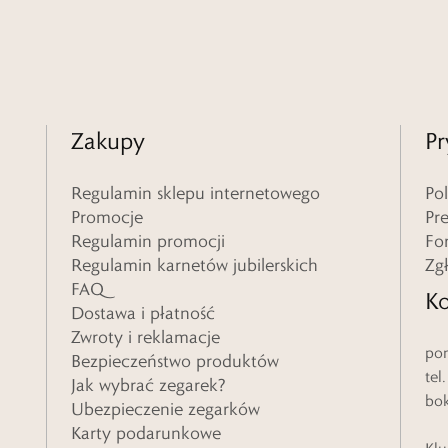
Zakupy
Pr
Regulamin sklepu internetowego
Po
Promocje
Pr
Regulamin promocji
Fo
Regulamin karnetów jubilerskich
Zg
FAQ
Ko
Dostawa i płatność
Zwroty i reklamacje
pon
Bezpieczeństwo produktów
tel
Jak wybrać zegarek?
bo
Ubezpieczenie zegarków
Karty podarunkowe