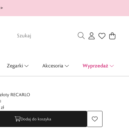
>>
Wyprzedaż
Zegarki
Akcesoria
 złoty RECARLO
B
zł
Dodaj do koszyka