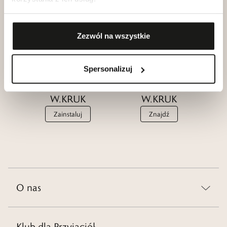
Przyjaciół
W.KRUK
W.KRUK
Zobacz
Dołącz
Zezwól na wszystkie
Spersonalizuj
Aplikacja
Salony
W.KRUK
W.KRUK
Zainstaluj
Znajdź
O nas
Klub dla Przyjaciół