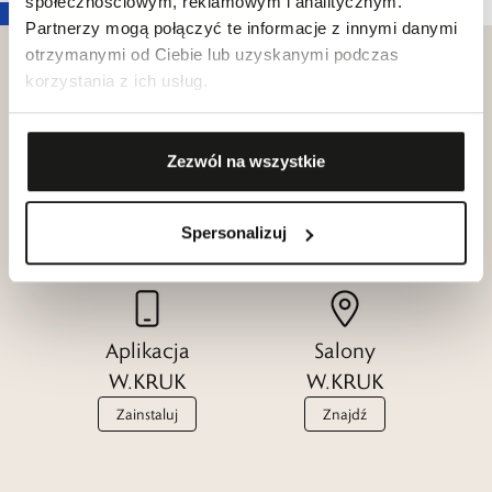
społecznościowym, reklamowym i analitycznym.
Partnerzy mogą połączyć te informacje z innymi danymi
otrzymanymi od Ciebie lub uzyskanymi podczas
korzystania z ich usług.
Klub dla
Katalogi
Zezwól na wszystkie
Przyjaciół
W.KRUK
W.KRUK
Zobacz
Spersonalizuj
Dołącz
Aplikacja
Salony
W.KRUK
W.KRUK
Zainstaluj
Znajdź