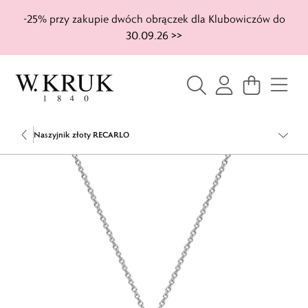
-25% przy zakupie dwóch obrączek dla Klubowiczów do
30.09.26 >>
Naszyjnik złoty RECARLO