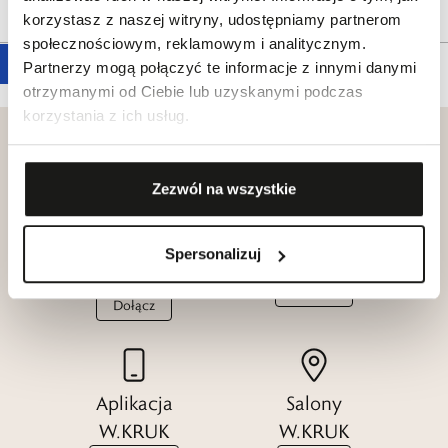
Tagi
korzystasz z naszej witryny, udostępniamy partnerom
społecznościowym, reklamowym i analitycznym.
Partnerzy mogą połączyć te informacje z innymi danymi
otrzymanymi od Ciebie lub uzyskanymi podczas
korzystania z ich usług.
Zezwól na wszystkie
Klub dla
Katalogi
Przyjaciół
Spersonalizuj
W.KRUK
W.KRUK
Zobacz
Dołącz
Aplikacja
Salony
W.KRUK
W.KRUK