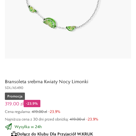
Bransoleta srebrna Kwiaty Nocy Limonki
SDL/AS490
Promocja
319,00 zł
-
23,9
%
Cena regularna
:
419,00 zł
-
23,9
%
Najniższa cena z 30 dni przed obniżką:
419,00 zł
-
23,9
%
Wysyłka w 24h
Dołącz do Klubu Dla Przyjaciół W.KRUK