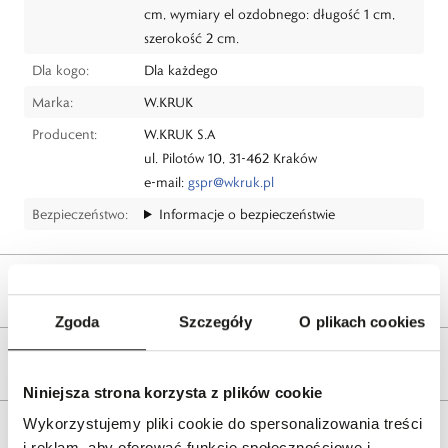
cm, wymiary el ozdobnego: długość 1 cm,
szerokość 2 cm.
Dla kogo:
Dla każdego
Marka:
W.KRUK
Producent:
W.KRUK S.A
ul. Pilotów 10, 31-462 Kraków
e-mail:
gspr@wkruk.pl
Bezpieczeństwo:
Informacje o bezpieczeństwie
Opis produktu
Zgoda
Szczegóły
O plikach cookies
Wysyłka
Niniejsza strona korzysta z plików cookie
Wykorzystujemy pliki cookie do spersonalizowania treści
Reklamacje i zwroty
i reklam, aby oferować funkcje społecznościowe i