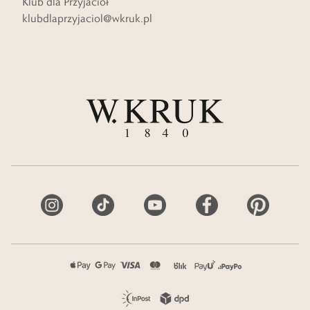
Klub dla Przyjaciół
klubdlaprzyjaciol@wkruk.pl