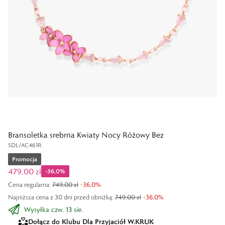
Bransoletka srebrna Kwiaty Nocy Różowy Bez
SDL/AC461R
Promocja
479,00 zł
-
36,0
%
Cena regularna
:
749,00 zł
-
36,0
%
Najniższa cena z 30 dni przed obniżką:
749,00 zł
-
36,0
%
Wysyłka czw. 13 sie.
Dołącz do Klubu Dla Przyjaciół W.KRUK