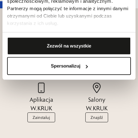
społecznościowym, reklamowym i analitycznym.
Partnerzy mogą połączyć te informacje z innymi danymi
otrzymanymi od Ciebie lub uzyskanymi podczas
korzystania z ich usług.
Klub dla
Zezwól na wszystkie
Katalogi
Przyjaciół
W.KRUK
W.KRUK
Zobacz
Spersonalizuj
Dołącz
Aplikacja
Salony
W.KRUK
W.KRUK
Zainstaluj
Znajdź