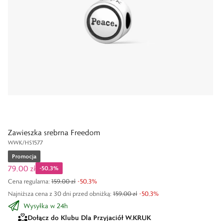
Zawieszka srebrna Freedom
WWK/HS1577
Promocja
79,00 zł
-
50,3
%
Cena regularna
:
159,00 zł
-
50,3
%
Najniższa cena z 30 dni przed obniżką:
159,00 zł
-
50,3
%
Wysyłka w 24h
Dołącz do Klubu Dla Przyjaciół W.KRUK