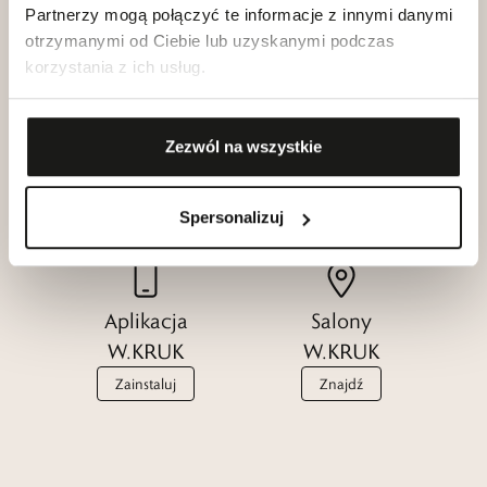
Partnerzy mogą połączyć te informacje z innymi danymi
otrzymanymi od Ciebie lub uzyskanymi podczas
korzystania z ich usług.
Klub dla
Katalogi
Zezwól na wszystkie
Przyjaciół
W.KRUK
W.KRUK
Zobacz
Dołącz
Spersonalizuj
Aplikacja
Salony
W.KRUK
W.KRUK
Zainstaluj
Znajdź