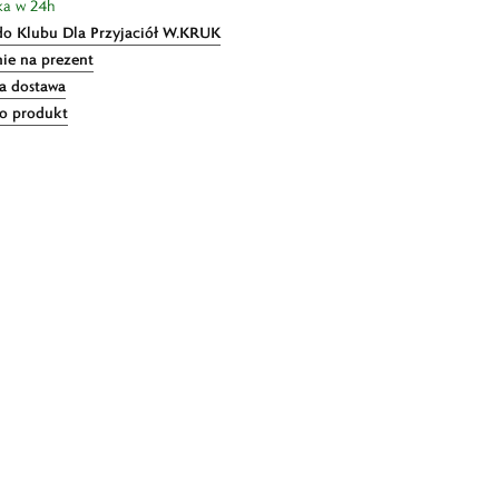
ka w 24h
do Klubu Dla Przyjaciół W.KRUK
ie na prezent
 dostawa
 o produkt