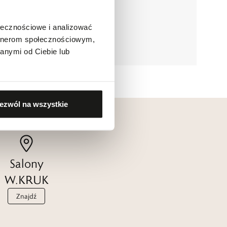
ołecznościowe i analizować
artnerom społecznościowym,
anymi od Ciebie lub
ezwól na wszystkie
Salony
W.KRUK
Znajdź