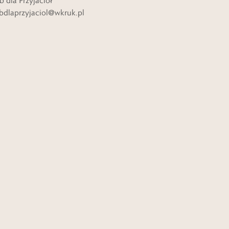
b dla Przyjaciół
bdlaprzyjaciol@wkruk.pl