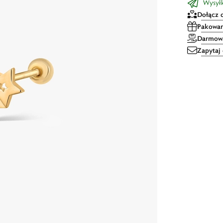
Wysył
Dołącz 
Pakowan
Darmowa
Zapytaj