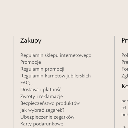
Zakupy
Pr
Regulamin sklepu internetowego
Po
Promocje
Pr
Regulamin promocji
Fo
Regulamin karnetów jubilerskich
Zg
FAQ
Ko
Dostawa i płatność
Zwroty i reklamacje
pon
Bezpieczeństwo produktów
tel
Jak wybrać zegarek?
bo
Ubezpieczenie zegarków
Karty podarunkowe