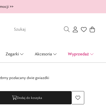
mocji >>
Wyprzedaż
Zegarki
Akcesoria
ebrny pozłacany dwie gwiazdki
Dodaj do koszyka