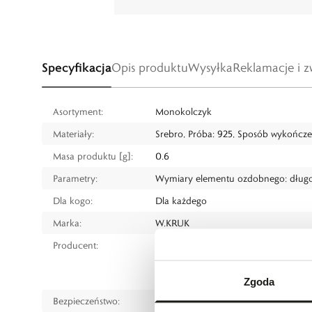
Specyfikacja
Opis produktu
Wysyłka
Reklamacje i z
Asortyment:
Monokolczyk
Materiały:
Srebro, Próba: 925, Sposób wykończe
Masa produktu [g]:
0.6
Parametry:
Wymiary elementu ozdobnego: długoś
Dla kogo:
Dla każdego
Marka:
W.KRUK
Producent:
W.KRUK S.A
ul. Pilotów 10, 31-462 Kraków
e-mail:
gspr@wkruk.pl
Zgoda
Bezpieczeństwo:
Informacje o bezpieczeństwie